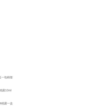
送一包棉签
露10ml
净精露一盒