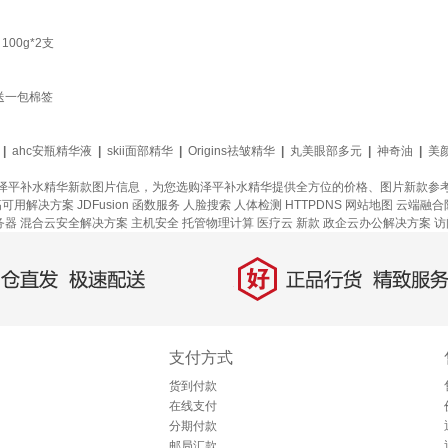
0g*2支
送一包棉签
|
ahc安瓶精华液
|
skii面部精华
|
Origins祛皱精华
|
丸美眼部多元
|
神奇油
|
美
泽平补水精华新款图片信息，为您选购泽平补水精华提供全方位的价格、图片新款参
高可用解决方案
JDFusion
函数服务
人脸搜索
人体检测
HTTPDNS
网站地图
云端融合
务器
混合云安全解决方案
主机安全
托管物理计算
医疗云
新款
政企云办公解决方案
访
好
直发，极速配送
正品行货，精致服务
支付方式
货到付款
在线支付
分期付款
邮局汇款