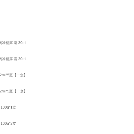
精露 露 30ml
精露 露 30ml
ml*5瓶【一盒】
ml*5瓶【一盒】
0g*1支
0g*2支