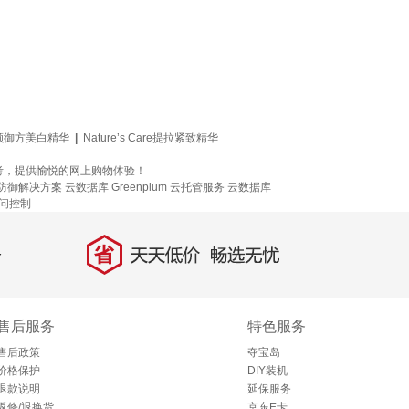
颜御方美白精华
|
Nature’s Care提拉紧致精华
考，提供愉悦的网上购物体验！
防御解决方案
云数据库 Greenplum
云托管服务
云数据库
问控制
省
天天低价，畅选无忧
售后服务
特色服务
售后政策
夺宝岛
价格保护
DIY装机
退款说明
延保服务
返修/退换货
京东E卡