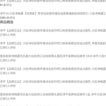
泽平【品牌正品】大痘净祛痘精华液淡化痘印闭口粉刺熬夜痘控油洁面乳 净透洗面奶 10
0+
条评论
泽平大/小痘净精露【试用装】草本祛痘精华液控油熬夜姨妈痘粉刺闭口 小痘净精露
100+
条评论
商品精选
泽平【品牌正品】大痘净祛痘精华液淡化痘印闭口粉刺熬夜痘控油洁面乳 大痘净精露2
已有
0
人评价
泽平【品牌正品】大痘净祛痘精华液淡化痘印闭口粉刺熬夜痘控油洁面乳 净透洗面奶 10
已有
0
人评价
显辰粉刺净精露毛孔粗大祛痘闭口去粉刺黑头显臣泽平老牌祛痘精华 10ml 泽平小痘
已有
0
人评价
泽平【品牌正品】大痘净祛痘精华液淡化痘印闭口粉刺熬夜痘控油洁面乳 小痘净精露2
已有
2
人评价
泽平【品牌正品】大痘净祛痘精华液淡化痘印闭口粉刺熬夜痘控油洁面乳 大痘净精露2
已有
2
人评价
显辰粉刺净精露毛孔粗大祛痘闭口去粉刺黑头显臣泽平老牌祛痘精华 1盒 泽平大痘净精
已有
0
人评价