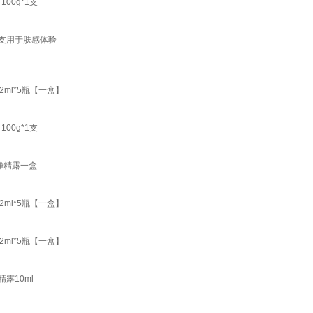
0g*1支
1支用于肤感体验
ml*5瓶【一盒】
0g*1支
净精露一盒
ml*5瓶【一盒】
ml*5瓶【一盒】
露10ml