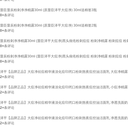
显臣显辰粉刺净净精露30ml (原显臣泽平大痘净) 30ml送棉签3瓶
0+
条评论
显臣显辰粉刺净净精露30ml (原显臣泽平大痘净) 30ml送棉签2瓶
0+
条评论
显辰粉刺净净精露30ml (显臣泽平大痘净)黑头痤疮粉刺痘痘 粉刺净精露 粉刺痘痘 粉刺净
0+
条评论
显辰粉刺净净精露30ml (显臣泽平大痘净)黑头痤疮粉刺痘痘 粉刺净精露 粉刺痘痘 粉刺净
0+
条评论
泽平【品牌正品】大痘净祛痘精华液淡化痘印闭口粉刺熬夜痘控油洁面乳 大痘净精露2
2+
条评论
泽平【品牌正品】大痘净祛痘精华液淡化痘印闭口粉刺熬夜痘控油洁面乳 小痘净精露2
2+
条评论
泽平【品牌正品】大痘净祛痘精华液淡化痘印闭口粉刺熬夜痘控油洁面乳 净透洗面奶 10
2+
条评论
泽平【品牌正品】大痘净祛痘精华液淡化痘印闭口粉刺熬夜痘控油洁面乳 净透洗面奶 10
2+
条评论