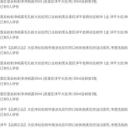
显臣显辰粉刺净净精露30ml (原显臣泽平大痘净) 30ml送棉签3瓶
已有
0
人评价
显辰粉刺净精露毛孔粗大祛痘闭口去粉刺黑头显臣泽平老牌祛痘精华 1盒 泽平大痘净精
已有
0
人评价
显辰粉刺净精露毛孔粗大祛痘闭口去粉刺黑头显臣泽平老牌祛痘精华 1盒 泽平大痘净精
已有
0
人评价
泽平【品牌正品】大痘净祛痘精华液淡化痘印闭口粉刺熬夜痘控油洁面乳 净透洗面奶 10
已有
0
人评价
显辰粉刺净精露毛孔粗大祛痘闭口去粉刺黑头显臣泽平老牌祛痘精华 1盒 泽平大痘净精
已有
0
人评价
显臣显辰粉刺净净精露30ml (原显臣泽平大痘净) 30ml送棉签3瓶
已有
0
人评价
显臣显辰粉刺净净精露30ml (原显臣泽平大痘净) 30ml送棉签3瓶
已有
0
人评价
泽平【品牌正品】大痘净祛痘精华液淡化痘印闭口粉刺熬夜痘控油洁面乳 净透洗面奶 10
已有
0
人评价
泽平【品牌正品】大痘净祛痘精华液淡化痘印闭口粉刺熬夜痘控油洁面乳 净透洗面奶 10