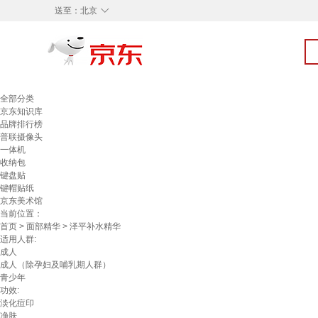
◇
送至：
北京
全部分类
京东知识库
品牌排行榜
普联摄像头
一体机
收纳包
键盘贴
键帽贴纸
京东美术馆
当前位置：
首页
>
面部精华
> 泽平补水精华
适用人群:
成人
成人（除孕妇及哺乳期人群）
青少年
功效:
淡化痘印
净肤