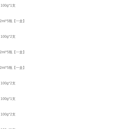
0g*1支
ml*5瓶【一盒】
0g*2支
ml*5瓶【一盒】
ml*5瓶【一盒】
0g*2支
0g*1支
0g*2支