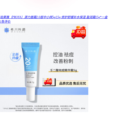
珀莱雅（PROYA）源力面霜2.0版中小样5g/15g 修护舒缓补水保湿 盈润霜15g*一盒
1条评价