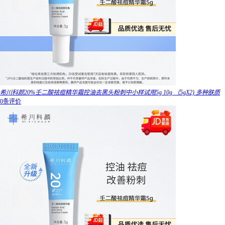
希川科颜20%壬二酸祛痘精华霜控油去黑头粉刺中小样试用5g 10g （5gX2) 多种肤质
0条评价