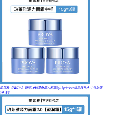
珀莱雅（PROYA）新版2.0珀莱雅源力面霜5g/15g中小样试用装补水 中性肤质
3条评价