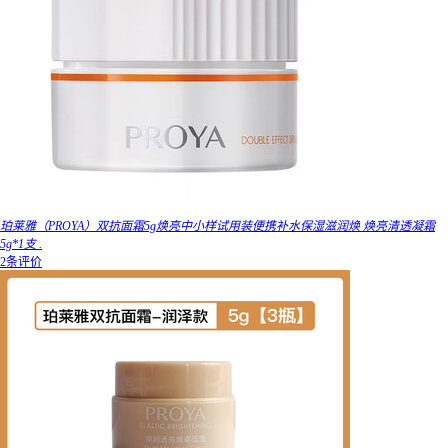
珀莱雅（PROYA）双抗面霜5g焕亮中小样试用装便携补水保湿滋润焕 焕亮清透凝霜
5g*1支 .
2条评价