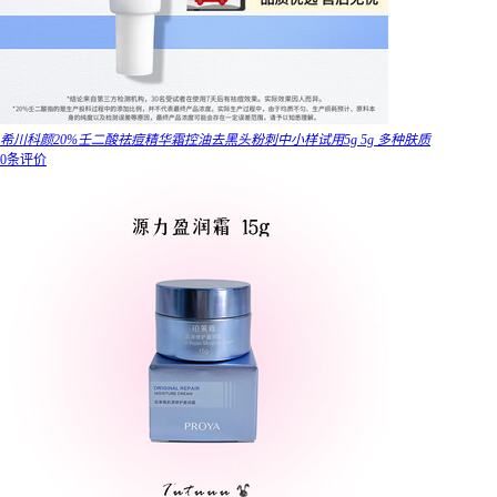
希川科颜20%壬二酸祛痘精华霜控油去黑头粉刺中小样试用5g 5g 多种肤质
0条评价