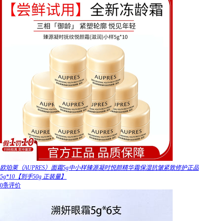
欧珀莱（AUPRES）面霜5g中小样臻源凝时悦颜精华霜保湿抗皱紧致修护正品
5g*10【到手50g 正装量】
0条评价