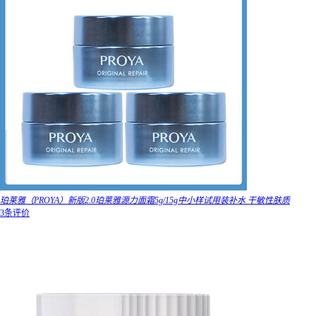
珀莱雅（PROYA）新版2.0珀莱雅源力面霜5g/15g中小样试用装补水 干敏性肤质
3条评价