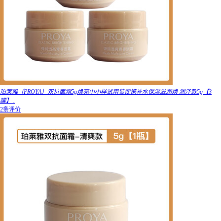
珀莱雅（PROYA）双抗面霜5g焕亮中小样试用装便携补水保湿滋润焕 润泽款5g【3
罐】 .
2条评价