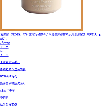
珀莱雅（PROYA）双抗面霜5g焕亮中小样试用装便携补水保湿滋润焕 清爽款5g【1
罐】 .
2条评价
上一页
1/1
下一页
丁家宜清洁毛孔
雅顿超微保湿洁面乳
BXB清洁毛孔
曼秀雷敦祛痘洗面奶
whoo津率享
中药皂
祛黑头洗面奶