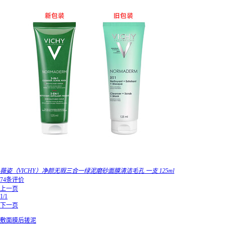
薇姿（VICHY）净颜无瑕三合一绿泥磨砂面膜清洁毛孔 一支 125ml
74条评价
上一页
1/1
下一页
敷面膜后搓泥