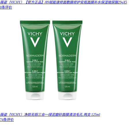
薇姿（VICHY）【官方正品】/89赋能速修面敷膜修护安瓶面膜补水保湿玻尿酸29gX5
0条评价
薇姿（VICHY）净颜无瑕三合一绿泥磨砂面膜清洁毛孔 两支 125ml
74条评价