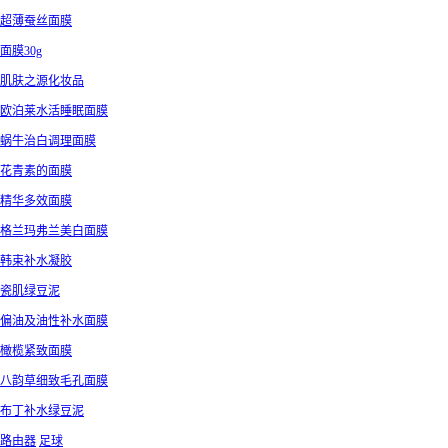
超薄蚕丝面膜
面膜30g
肌肤之源化妆品
欧泊莱水活睡眠面膜
蜗牛治白调理面膜
花青素的面膜
精华多效面膜
格兰玛弗兰美白面膜
韩束补水凝胶
瓷肌绿豆泥
偏油及油性补水面膜
橄榄紧致面膜
八韵草细致毛孔面膜
布丁补水绿豆泥
路由器
足球