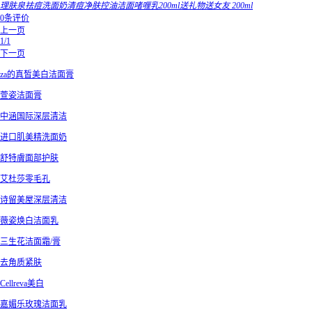
理肤泉祛痘洗面奶清痘净肤控油洁面啫喱乳200ml送礼物送女友 200ml
0条评价
上一页
1/1
下一页
za的真皙美白洁面膏
萱姿洁面膏
中涵国际深层清洁
进口肌美精洗面奶
舒特膚面部护肤
艾杜莎零毛孔
诗留美屋深层清洁
薇姿焕白洁面乳
三生花洁面霜/膏
去角质紧肤
Cellreva美白
嘉媚乐玫瑰洁面乳