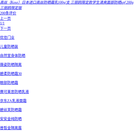
高丝（Kose）日本进口高丝防晒霜乳100g/支 三丽鸥限定款学生清爽面部防晒spf 200g
三丽鸥限定版
200条评价
上一页
1/1
下一页
优佳门业
儿童防晒装
自然堂身体防晒
薇姿防晒隔离
碧柔防晒霜30
眼部防晒霜
赛可莱思防晒乳液
京东ZA乳液面霜
碧丝芙防晒霜
安安金纯防晒
普晳金隔离露