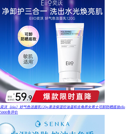
奕沃（eiio）好气色洁面乳120g清洁保湿控油温和去角质女男士可卸防晒底妆ello
5000条评价