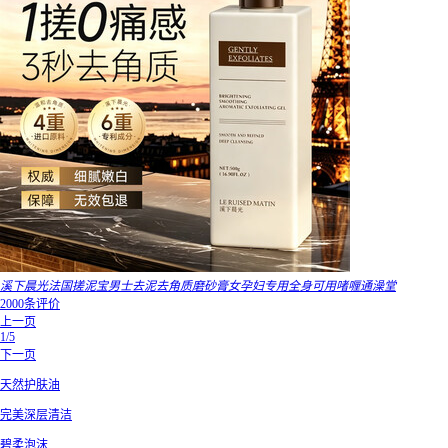
溪下晨光法国搓泥宝男士去泥去角质磨砂膏女孕妇专用全身可用啫喱通澡堂
2000条评价
上一页
1/5
下一页
天然护肤油
完美深层清洁
碧柔泡沫