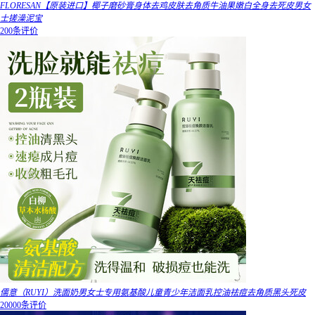
FLORESAN【原装进口】椰子磨砂膏身体去鸡皮肤去角质牛油果嫩白全身去死皮男女
士搓澡泥宝
200条评价
儒意（RUYI）洗面奶男女士专用氨基酸儿童青少年洁面乳控油祛痘去角质黑头死皮
20000条评价