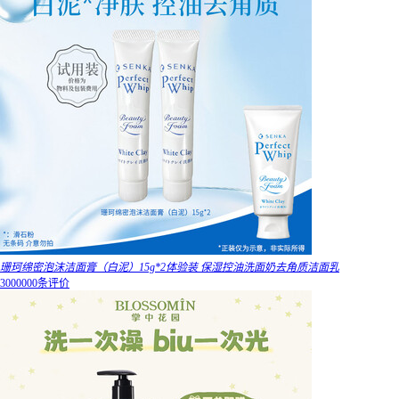
珊珂绵密泡沫洁面膏（白泥）15g*2体验装 保湿控油洗面奶去角质洁面乳
3000000条评价