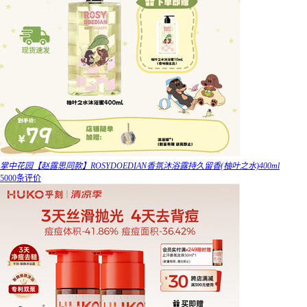
掌中花园【赵露思同款】ROSYDOEDIAN香氛沐浴露持久留香(柚叶之水)400ml
5000条评价