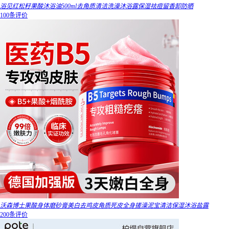
浴见红松籽果酸沐浴油500ml去角质清洁洗澡沐浴露保湿祛痘留香卸防晒
100条评价
沃森博士果酸身体磨砂膏美白去鸡皮角质死皮全身搓澡泥宝清洁保湿沐浴盐露
200条评价