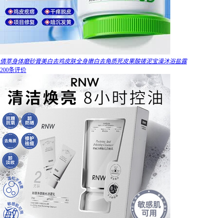
倩萃身体磨砂膏美白去鸡皮肤全身嫩白去角质死皮果酸搓泥宝澡沐浴盐露
200条评价