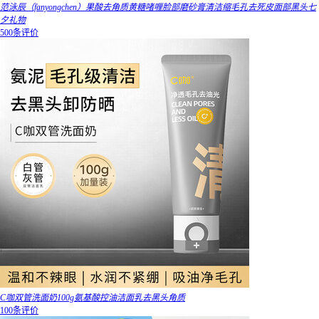
范泳辰（fanyongchen）果酸去角质黄糖啫喱脸部磨砂膏清洁缩毛孔去死皮面部黑头七
夕礼物
500条评价
C咖双管洗面奶100g氨基酸控油洁面乳去黑头角质
100条评价