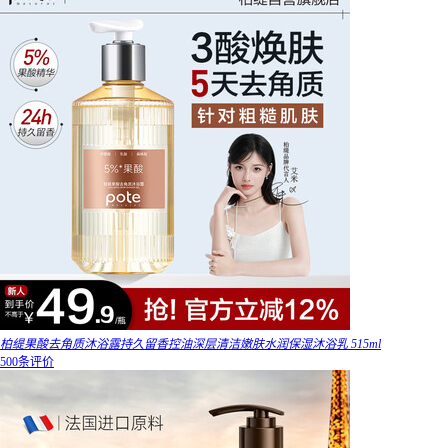
柏缇果酸去角质沐浴露持久留香控油深层清洁嫩肤水润保湿沐浴乳 515ml
500条评价