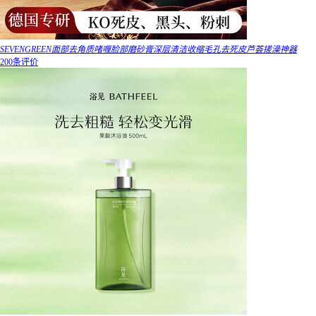
SEVENGREEN面部去角质啫喱脸部磨砂膏深层清洁收缩毛孔去死皮芦荟搓澡神器
200条评价