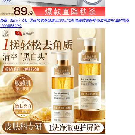
如薇（RNW）抛光洗面奶氨基酸洁面100ml*2礼盒装抗氧糖提亮去角质控油卸防晒
100000条评价