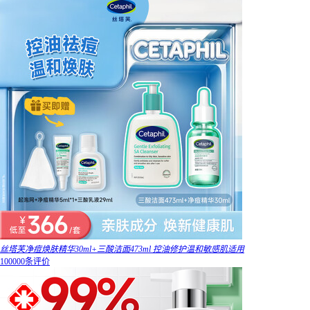
丝塔芙净痘焕肤精华30ml+三酸洁面473ml 控油修护温和敏感肌适用
100000条评价