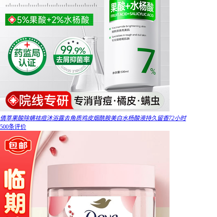
倩萃果酸除螨祛痘沐浴露去角质鸡皮烟酰胺美白水杨酸液持久留香72小时
500条评价