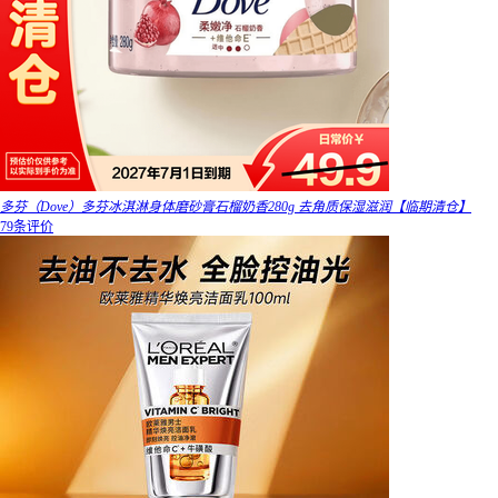
多芬（Dove）多芬冰淇淋身体磨砂膏石榴奶香280g 去角质保湿滋润【临期清仓】
79条评价