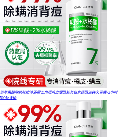
倩萃果酸除螨祛痘沐浴露去角质鸡皮烟酰胺美白水杨酸液持久留香72小时
500条评价