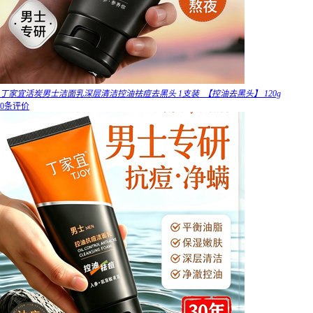
丁家宜活炭男士洁面乳深层清洁控油祛痘去黑头 1支装_【控油去黑头】 120g
0条评价