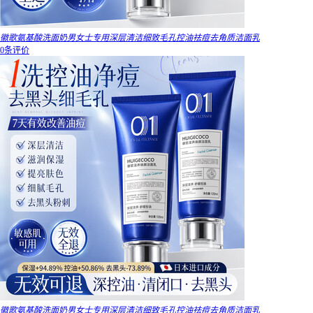
徽歌氨基酸洗面奶男女士专用深层清洁细致毛孔控油祛痘去角质洁面乳
0条评价
徽歌氨基酸洗面奶男女士专用深层清洁细致毛孔控油祛痘去角质洁面乳