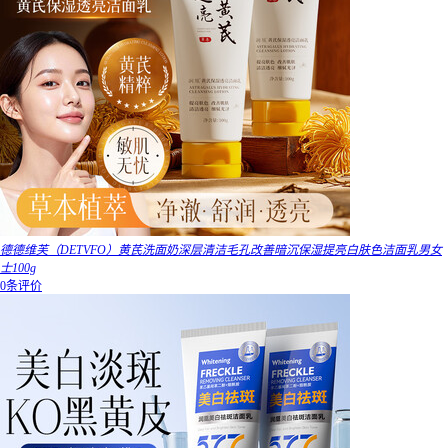
德德维芙（DETVFO）黄芪洗面奶深层清洁毛孔改善暗沉保湿提亮白肤色洁面乳男女
士100g
0条评价