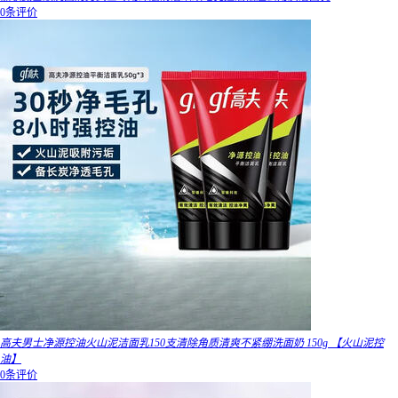
0条评价
高夫男士净源控油火山泥洁面乳150支清除角质清爽不紧绷洗面奶 150g 【火山泥控
油】
0条评价