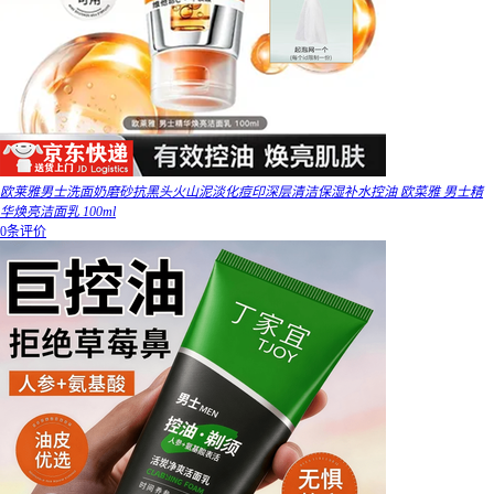
欧莱雅男士洗面奶磨砂抗黑头火山泥淡化痘印深层清洁保湿补水控油 欧菜雅 男士精
华焕亮洁面乳 100ml
0条评价