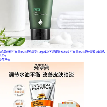
瑷露德玛芦荟男士净柔洗面奶120g洁净不紧绷绵密泡沫 芦荟男士净柔洁面乳 洁面乳
120g
0条评价