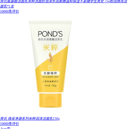
旁氏氨基酸洁面乳米粹洗面奶泡沫水润柔嫩温和保湿不紧绷学生男女 75g粉润焕亮洁
面乳*1支
10000条评价
旁氏 焕采净澈系列米粹润泽洁面乳150g
10000条评价