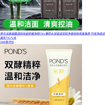
旁氏洁面凝露温和祛痘舒缓净颜150g薄荷水润保湿深层净澈祛除老废角质 竹炭净透洁
面乳75G*2支
5000条评价