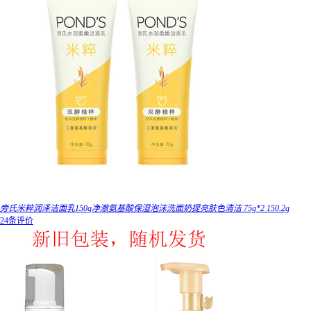
旁氏米粹润泽洁面乳150g净澈氨基酸保湿泡沫洗面奶提亮肤色清洁 75g*2 150.2g
24条评价