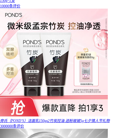
150g*1支
10000条评价
旁氏（POND'S）洁面乳150gx2竹炭控油 送粉玻玻5g七夕情人节礼物
3000000条评价