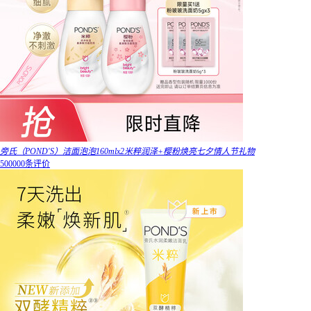
旁氏（POND'S）洁面泡泡160mlx2米粹润泽+樱粉焕亮七夕情人节礼物
500000条评价