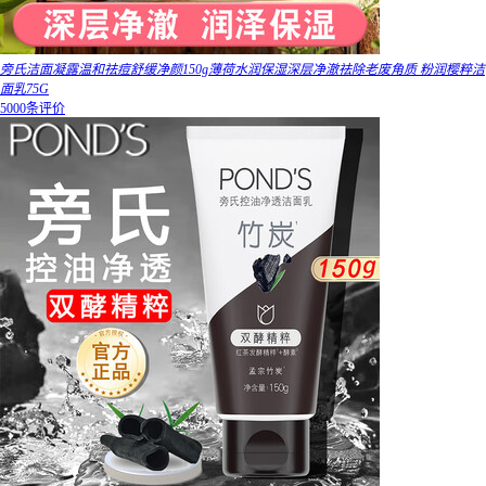
旁氏洁面凝露温和祛痘舒缓净颜150g薄荷水润保湿深层净澈祛除老废角质 粉润樱粹洁
面乳75G
5000条评价