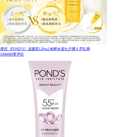
旁氏（POND'S）洁面乳120gx2米粹水润七夕情人节礼物
1000000条评价