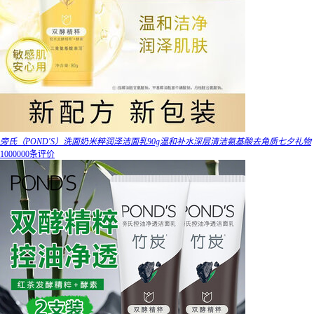
旁氏（POND'S）洗面奶米粹润泽洁面乳90g温和补水深层清洁氨基酸去角质七夕礼物
1000000条评价