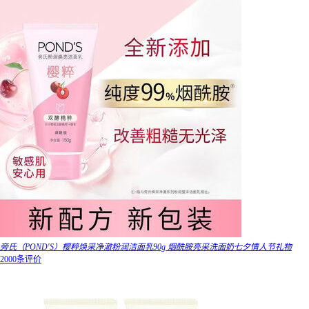
旁氏（POND'S）樱粹焕采净澈粉润洁面乳90g 烟酰胺亮采洗面奶七夕情人节礼物
2000条评价