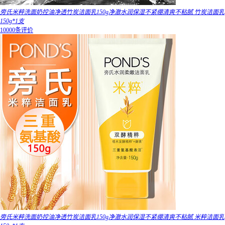
旁氏米粹洗面奶控油净透竹炭洁面乳150g净澈水润保湿不紧绷清爽不粘腻 竹炭洁面乳
150g*1支
10000条评价
旁氏米粹洗面奶控油净透竹炭洁面乳150g净澈水润保湿不紧绷清爽不粘腻 米粹洁面乳