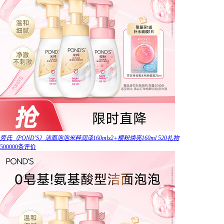
旁氏（POND'S）洁面泡泡米粹润泽160mlx2+樱粉焕亮160ml 520礼物
500000条评价