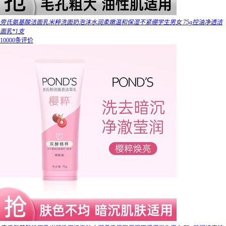
旁氏氨基酸洁面乳米粹洗面奶泡沫水润柔嫩温和保湿不紧绷学生男女 75g控油净透洁
面乳*1支
10000条评价