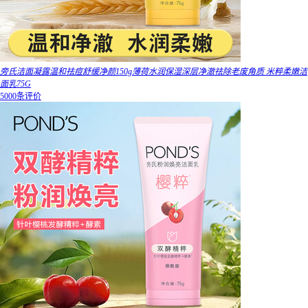
旁氏洁面凝露温和祛痘舒缓净颜150g薄荷水润保湿深层净澈祛除老废角质 米粹柔嫩洁
面乳75G
5000条评价