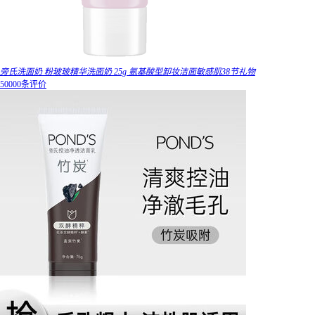
旁氏洗面奶 粉玻玻精华洗面奶 25g 氨基酸型卸妆洁面敏感肌38节礼物
50000条评价