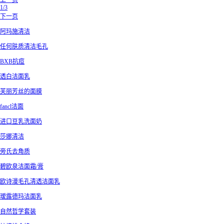
上一页
1/3
下一页
阿玛施清洁
任何肤质清洁毛孔
BXB抗痘
透白洁面乳
芙丽芳丝的面膜
fancl洁面
进口豆乳洗面奶
莎娜清洁
旁氏去角质
碧欧泉洁面霜/膏
欧诗漫毛孔清透洁面乳
瑷露德玛洁面乳
自然哲学套装