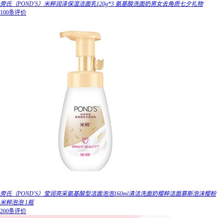
旁氏（POND'S）米粹润泽保湿洁面乳120g*3 氨基酸洗面奶男女去角质七夕礼物
100条评价
旁氏（POND'S）莹润亮采氨基酸型洁面泡泡160ml清洁洗面奶樱粹洁面慕斯泡沫樱粉
米粹泡泡 1瓶
200条评价