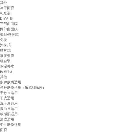
其他
冻干面膜
礼盒装
DIY面膜
三部曲面膜
两部曲面膜
揭剥/撕拉式
免洗
涂抹式
贴片式
凝胶敷膜
组合装
保湿补水
改善毛孔
其他
多种肤质适用
多种肤质适用（敏感肌除外）
干敏皮适用
干皮适用
混干皮适用
混油皮适用
敏感肌适用
油皮适用
中性肤质适用
面膜