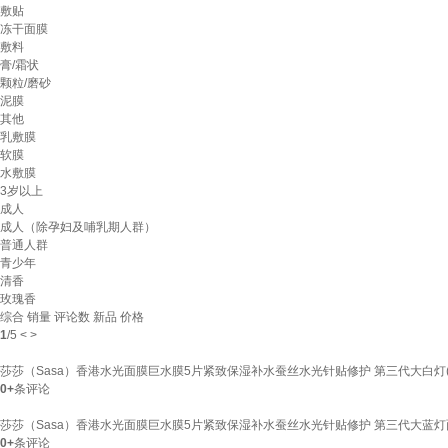
敷贴
冻干面膜
敷料
膏/霜状
颗粒/磨砂
泥膜
其他
乳敷膜
软膜
水敷膜
3岁以上
成人
成人（除孕妇及哺乳期人群）
普通人群
青少年
清香
玫瑰香
综合
销量
评论数
新品
价格
1
/
5
<
>
莎莎（Sasa）香港水光面膜巨水膜5片紧致保湿补水蚕丝水光针贴修护 第三代大白灯(
0+
条评论
莎莎（Sasa）香港水光面膜巨水膜5片紧致保湿补水蚕丝水光针贴修护 第三代大蓝灯
0+
条评论