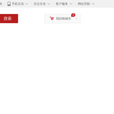
◇
◇
◇
◇
购
手机京东
关注京东
客户服务
网站导航
0
搜索
我的购物车
>