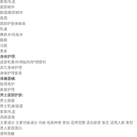
套装/礼盒
面部精华
眼霜/眼部精华
面霜
面部护肤体验装
乳液
爽肤水/化妆水
眼膜
洁面
更多
身体护理:
皮肤乳膏/外用贴剂/护理喷剂
其它身体护理
身体护理套装
保健器械:
医用美护
家庭护理
男士面部护肤:
男士面膜
男士乳液/面霜
套装/礼盒
高级选项:
主要成分
主要功效成分
功效
包装种类
类别
适用范围
适合肤质
形态
适用人群
香型
类人胶原蛋白
透明质酸