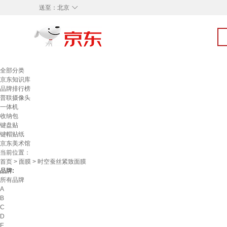
◇
送至：
北京
全部分类
京东知识库
品牌排行榜
普联摄像头
一体机
收纳包
键盘贴
键帽贴纸
京东美术馆
当前位置：
首页
>
面膜
> 时空蚕丝紧致面膜
品牌:
所有品牌
A
B
C
D
E