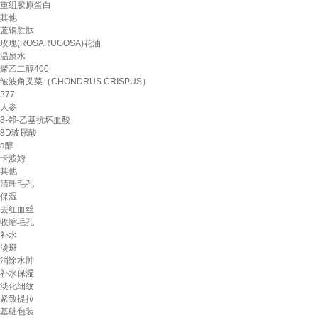
重组胶原蛋白
其他
蓝铜胜肽
玫瑰(ROSARUGOSA)花油
温泉水
聚乙二醇400
皱波角叉菜（CHONDRUS CRISPUS）
377
人参
3-邻-乙基抗坏血酸
8D玻尿酸
a醇
卡波姆
其他
清理毛孔
保湿
去红血丝
收缩毛孔
补水
淡斑
消除水肿
补水保湿
淡化细纹
紧致提拉
基础包装