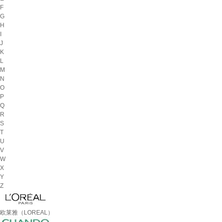
F
G
H
I
J
K
L
M
N
O
P
Q
R
S
T
U
V
W
X
Y
Z
欧莱雅（LOREAL）