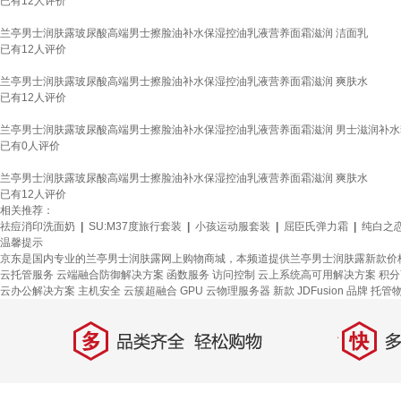
已有
12
人评价
兰亭男士润肤露玻尿酸高端男士擦脸油补水保湿控油乳液营养面霜滋润 洁面乳
已有
12
人评价
兰亭男士润肤露玻尿酸高端男士擦脸油补水保湿控油乳液营养面霜滋润 爽肤水
已有
12
人评价
兰亭男士润肤露玻尿酸高端男士擦脸油补水保湿控油乳液营养面霜滋润 男士滋润补
已有
0
人评价
兰亭男士润肤露玻尿酸高端男士擦脸油补水保湿控油乳液营养面霜滋润 爽肤水
已有
12
人评价
相关推荐：
祛痘消印洗面奶
|
SU:M37度旅行套装
|
小孩运动服套装
|
屈臣氏弹力霜
|
纯白之
温馨提示
京东是国内专业的兰亭男士润肤露网上购物商城，本频道提供兰亭男士润肤露新款价
云托管服务
云端融合防御解决方案
函数服务
访问控制
云上系统高可用解决方案
积分
云办公解决方案
主机安全
云簇超融合
GPU 云物理服务器
新款
JDFusion
品牌
托管
多
快
品类齐全，轻松购物
多仓