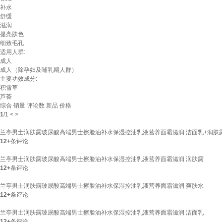
补水
舒缓
滋润
提亮肤色
细致毛孔
适用人群:
成人
成人（除孕妇及哺乳期人群）
主要功效成分:
积雪草
芦荟
综合
销量
评论数
新品
价格
1
/
1
<
>
兰亭男士润肤露玻尿酸高端男士擦脸油补水保湿控油乳液营养面霜滋润 洁面乳+润肤
12+
条评论
兰亭男士润肤露玻尿酸高端男士擦脸油补水保湿控油乳液营养面霜滋润 润肤露
12+
条评论
兰亭男士润肤露玻尿酸高端男士擦脸油补水保湿控油乳液营养面霜滋润 爽肤水
12+
条评论
兰亭男士润肤露玻尿酸高端男士擦脸油补水保湿控油乳液营养面霜滋润 洁面乳
12+
条评论