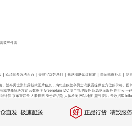
水套装三件套
恋
|
欧珀莱多效洗面奶
|
美肤宝汉芳系列
|
敏感肌肤紧致抗皱
|
墨菊韩束补水
|
瓷
格、兰亭男士润肤露新款图片信息，为您选购兰亭男士润肤露提供全方位的价格、图
商城电商解决方案
云数据库 Greenplum
IDC 资产管理服务
应急响应服务
医疗云
一
物理计算
京东智联云
人脸搜索
身份证识别
人体检测
网站地图
型号
图片
云数据库 Infl
好
直发，极速配送
正品行货，精致服务