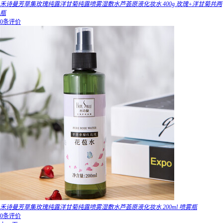
禾诗曼芳草集玫瑰纯露洋甘菊纯露喷雾湿敷水芦荟原液化妆水 400g 玫瑰+洋甘菊共两
瓶
0条评价
禾诗曼芳草集玫瑰纯露洋甘菊纯露喷雾湿敷水芦荟原液化妆水 200ml 喷雾瓶
0条评价