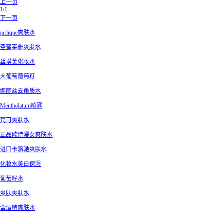
上一页
1/1
下一页
jurlique爽肤水
圣蜜莱雅爽肤水
丝塔芙化妆水
大葡萄葡萄籽
娜丽丝去角质水
Mentholatum喷雾
梵可爽肤水
正品欧诗漫女爽肤水
进口卡骆驰爽肤水
化妆水美白保湿
葡萄籽水
爽肤爽肤水
含酒精爽肤水