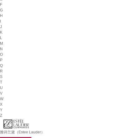
F
G
H
I
J
K
L
M
N
O
P
Q
R
S
T
U
V
W
X
Y
Z
雅诗兰黛（Estee Lauder）