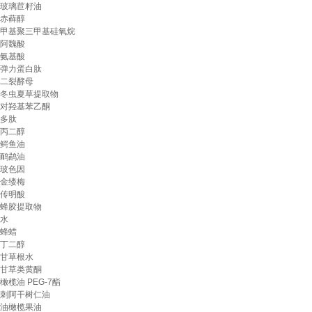
玻璃苣籽油
赤藓醇
甲基聚三甲基硅氧烷
阿魏酸
氨基酸
弹力蛋白肽
二裂酵母
冬虫夏草提取物
对羟基苯乙酮
多肽
丙二醇
鳄鱼油
鸸鹋油
玻色因
金缕梅
传明酸
蜂胶提取物
水
蜂蜡
丁二醇
甘草根水
甘草类黄酮
橄榄油 PEG-7酯
刺阿干树仁油
油橄榄果油