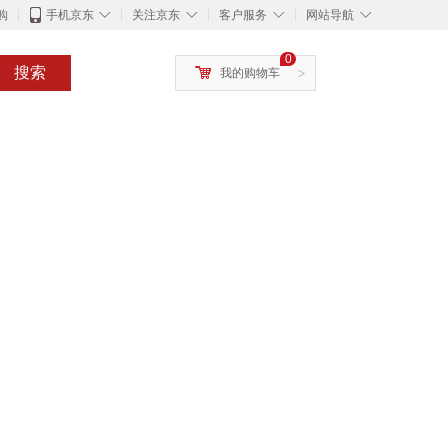
◇
◇
◇
◇
购
手机京东
关注京东
客户服务
网站导航
0
搜索
我的购物车
>