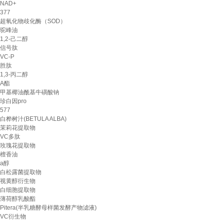
NAD+
377
超氧化物歧化酶（SOD）
驼峰油
1,2-己二醇
信号肽
VC-P
胜肽
1,3-丙二醇
A酯
甲基椰油酰基牛磺酸钠
珍白因pro
577
白桦树汁(BETULA ALBA)
茉莉花提取物
VC多肽
玫瑰花提取物
檀香油
a醇
白松露菌提取物
视黄醇衍生物
白细胞提取物
薄荷醇乳酸酯
Pitera(半乳糖酵母样菌发酵产物滤液)
VC衍生物