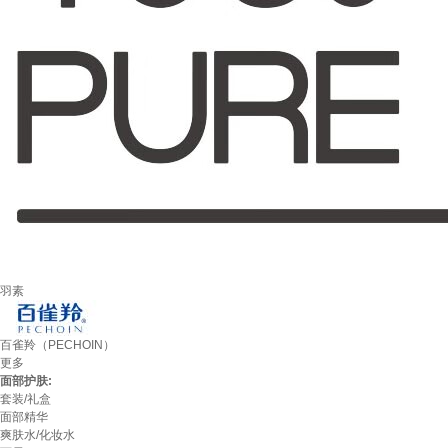
羽素
百雀羚（PECHOIN）
更多
面部护肤:
套装/礼盒
面部精华
爽肤水/化妆水