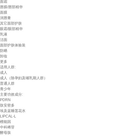
面霜
唇膜/唇部精华
面膜
润唇膏
其它面部护肤
眼霜/眼部精华
乳液
洁面
面部护肤体验装
防晒
卸妆
更多
适用人群:
成人
成人（除孕妇及哺乳期人群）
普通人群
青少年
主要功效成分:
PDRN
肽安密多
埃及蓝睡莲花水
LIPCAL-L
檀能因
中科稀苷
酵母肽