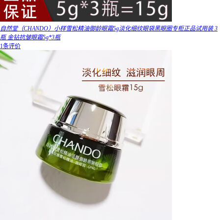
自然堂（CHANDO）小样雪松精油御龄眼霜5g淡化细纹眼袋黑眼圈专柜正品试用装 3
瓶 金钻抗皱眼霜5g*3瓶
1条评价