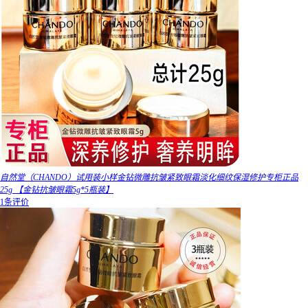
自然堂（CHANDO）试用装小样金钻微雕抗皱紧致眼霜淡化细纹保湿修护专柜正品
25g 【金钻抗皱眼霜5g*5瓶装】
1条评价