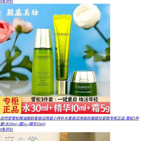
0条评价
自然堂雪松精油御龄套装试用装小样补水套装试用装抗皱提拉紧致专柜正品 雪松3件
套(水30ml+霜5g+精华10ml)
0条评价