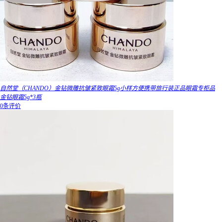
自然堂（CHANDO）金钻微雕抗皱紧致眼霜5g小样方便携带旅行装正品眼霜专柜品
金钻眼霜5g*3瓶
0条评价