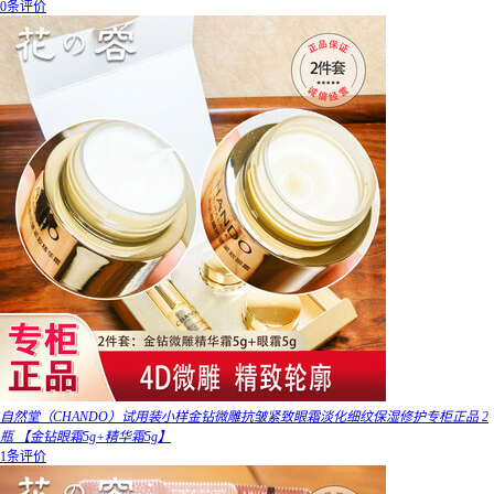
0条评价
自然堂（CHANDO）试用装小样金钻微雕抗皱紧致眼霜淡化细纹保湿修护专柜正品 2
瓶 【金钻眼霜5g+精华霜5g】
1条评价