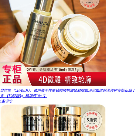
自然堂（CHANDO）试用装小样金钻微雕抗皱紧致眼霜淡化细纹保湿修护专柜正品 2
支 【钻眼霜5g+精华液10ml】
1条评价