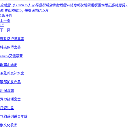
自然堂（CHANDO）小样雪松精油御龄眼霜5g淡化细纹眼袋黑眼圈专柜正品试用装 1
瓶 雪松眼霜15g 裸瓶 到期26.5月
1条评价
上一页
1/3
下一页
蝶妆防护隔离霜
韩束保湿套装
aiberia艾佩蒂亚
眼霜走珠笔
圣雅莉思补水套
眼部护肤产品
川保湿霜
弹力舒活套盒
丹姿礼盒
气韵系列适合年龄
崇文化妆品