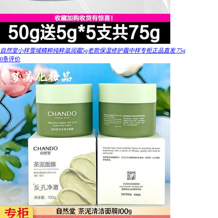
自然堂小样雪域精粹纯粹滋润霜5g老款保湿修护霜中样专柜正品直发 75g
0条评价