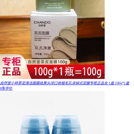
自然堂小样茶泥清洁面膜祛黑头闭口收缩毛孔涂抹式泥膜专柜正品女 1盒 100g*1盒
0条评价