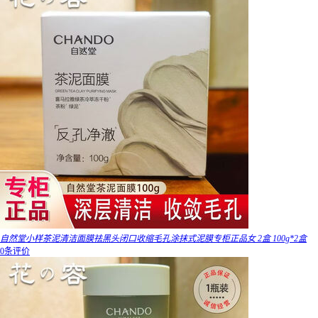
自然堂小样茶泥清洁面膜祛黑头闭口收缩毛孔涂抹式泥膜专柜正品女 2盒 100g*2盒
0条评价