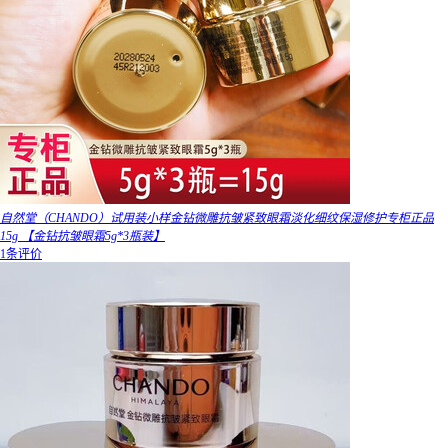
自然堂（CHANDO）试用装小样金钻微雕抗皱紧致眼霜淡化细纹保湿修护专柜正品
15g 【金钻抗皱眼霜5g*3瓶装】
1条评价