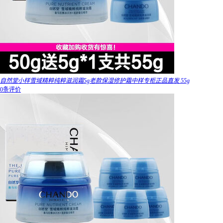
自然堂小样雪域精粹纯粹滋润霜5g老款保湿修护霜中样专柜正品直发 55g
0条评价