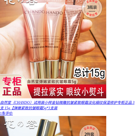
自然堂（CHANDO）试用装小样金钻微雕抗皱紧致眼霜淡化细纹保湿修护专柜正品 3
支 15g【弹嫩紧致抗皱眼霜5g*3支装
1条评价