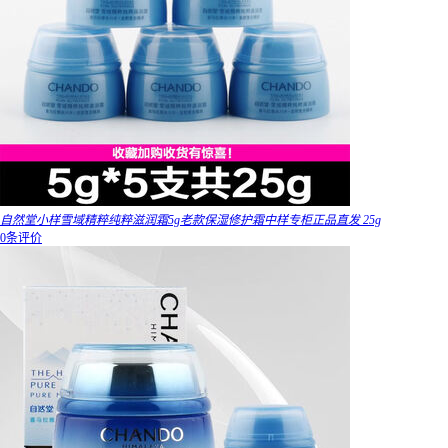
自然堂小样雪域精粹纯粹滋润霜5g老款保湿修护霜中样专柜正品直发 25g
0条评价