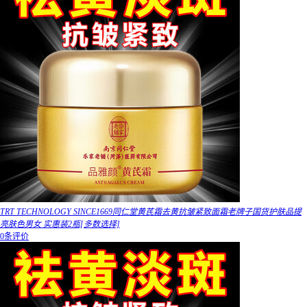
TRT TECHNOLOGY SINCE1669同仁堂黄芪霜去黄抗皱紧致面霜老牌子国货护肤品提
亮肤色男女 实惠装2瓶[多数选择]
0条评价