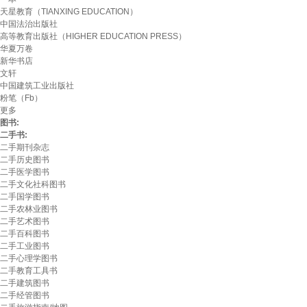
天星教育（TIANXING EDUCATION）
中国法治出版社
高等教育出版社（HIGHER EDUCATION PRESS）
华夏万卷
新华书店
文轩
中国建筑工业出版社
粉笔（Fb）
更多
图书:
二手书:
二手期刊杂志
二手历史图书
二手医学图书
二手文化社科图书
二手国学图书
二手农林业图书
二手艺术图书
二手百科图书
二手工业图书
二手心理学图书
二手教育工具书
二手建筑图书
二手经管图书