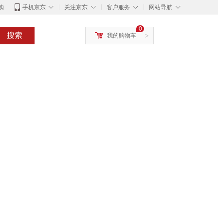
◇
◇
◇
◇
购
手机京东
关注京东
客户服务
网站导航
0
搜索
我的购物车
>