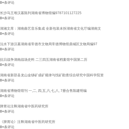
0+
条评论
长沙马王堆汉墓陈列湖南省博物馆编9787101127225
0+
条评论
湖湘文库：湖南曲艺音乐集成 全新包装未拆湖南省文化厅编湖南文
0+
条评论
沅水下游汉墓湖南省常德市文物局常德博物馆鼎城区文物局编97
0+
条评论
抗日战争湖南战场史料 二三四五湖南省档案馆中国第二历
0+
条评论
湖南省新邵县龙山金锑矿成矿规律与找矿勘查综合研究中国科学院资
0+
条评论
湖南省博物馆馆刊 一,二, 四,五,六,七,八, 7册合售陈建明编
0+
条评论
脾胃论注释湖南省中医药研究所
0+
条评论
《脾胃论》注释湖南省中医药研究所
0+
条评论