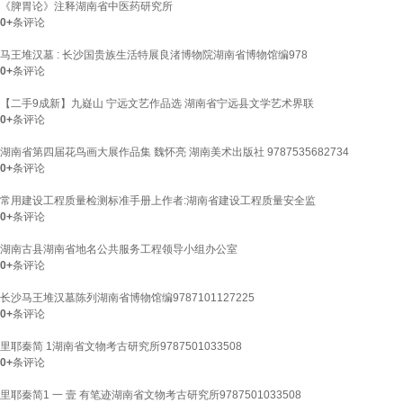
《脾胃论》注释湖南省中医药研究所
0+
条评论
马王堆汉墓 : 长沙国贵族生活特展良渚博物院湖南省博物馆编978
0+
条评论
【二手9成新】九嶷山 宁远文艺作品选 湖南省宁远县文学艺术界联
0+
条评论
湖南省第四届花鸟画大展作品集 魏怀亮 湖南美术出版社 9787535682734
0+
条评论
常用建设工程质量检测标准手册上作者:湖南省建设工程质量安全监
0+
条评论
湖南古县湖南省地名公共服务工程领导小组办公室
0+
条评论
长沙马王堆汉墓陈列湖南省博物馆编9787101127225
0+
条评论
里耶秦简 1湖南省文物考古研究所9787501033508
0+
条评论
里耶秦简1 一 壹 有笔迹湖南省文物考古研究所9787501033508