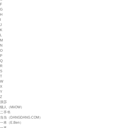
F
G
H
I
J
K
L
M
N
O
P
Q
R
S
T
W
X
Y
Z
浪莎
猫人（MiiOW）
二手书
当当（DANGDANG.COM）
一本（E.Ben）
一本