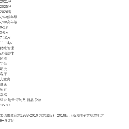
2021秋
2025秋
2026春
小学低年级
小学高年级
0-2岁
3-6岁
7-10岁
11-14岁
财经管理
政治法律
绿植
字母
动漫
客厅
儿童房
健康
招财
幸福
综合
销量
评论数
新品
价格
1
/
5
<
>
常德市教育志1988-2010 方志出版社 2018版 正版湖南省常德市地方
0+
条评论