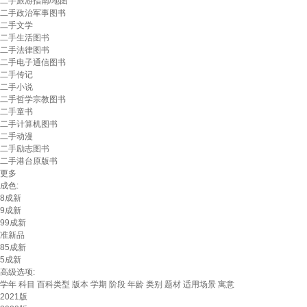
二手旅游指南/地图
二手政治军事图书
二手文学
二手生活图书
二手法律图书
二手电子通信图书
二手传记
二手小说
二手哲学宗教图书
二手童书
二手计算机图书
二手动漫
二手励志图书
二手港台原版书
更多
成色:
8成新
9成新
99成新
准新品
85成新
5成新
高级选项:
学年
科目
百科类型
版本
学期
阶段
年龄
类别
题材
适用场景
寓意
2021版