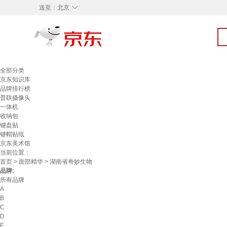
◇
送至：
北京
全部分类
京东知识库
品牌排行榜
普联摄像头
一体机
收纳包
键盘贴
键帽贴纸
京东美术馆
当前位置：
首页
>
面部精华
> 湖南省奇妙生物
品牌:
所有品牌
A
B
C
D
E