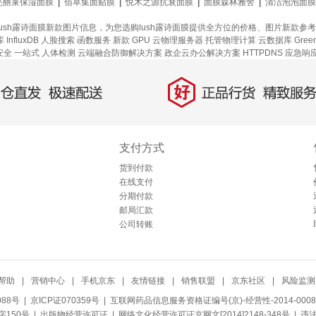
亮丽莱保湿面膜
|
佰草集面贴膜
|
悦木之源抗衰面膜
|
面膜森林雅舍
|
清洁泡泡面膜
、lush露诗面膜新款图片信息，为您选购lush露诗面膜提供全方位的价格、图片新款
InfluxDB
人脸搜索
函数服务
新款
GPU 云物理服务器
托管物理计算
云数据库 Green
安全
一站式
人体检测
云端融合防御解决方案
政企云办公解决方案
HTTPDNS
应急响
好
直发，极速配送
正品行货，精致服务
支付方式
货到付款
在线支付
分期付款
邮局汇款
公司转账
帮助
|
营销中心
|
手机京东
|
友情链接
|
销售联盟
|
京东社区
|
风险监测
088号
| 京ICP证070359号 |
互联网药品信息服务资格证编号(京)-经营性-2014-0008
150号 |
出版物经营许可证
|
网络文化经营许可证京网文[2014]2148-348号
| 违