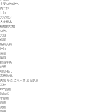
主要功效成分:
丙二醇
甘油
其它成分
人参根水
植物提取物
功效:
其他
保湿
焕白亮白
控油
清洁
滋润
控油平衡
舒缓
细致毛孔
高级选项:
类别
形态
适用人群
适合肤质
其他
DIY面膜
涂抹式
水敷膜
面膜
泥膜
通用