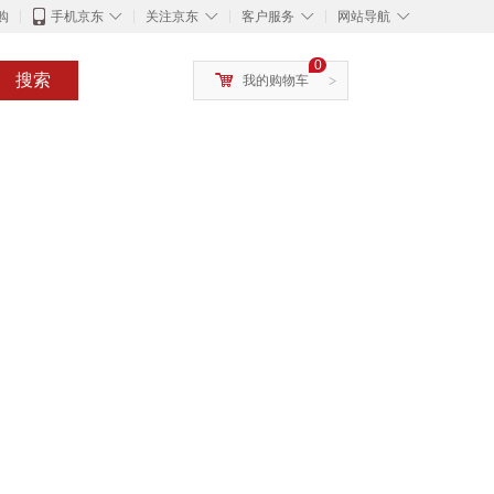
◇
◇
◇
◇
购
手机京东
关注京东
客户服务
网站导航
0
搜索
我的购物车
>