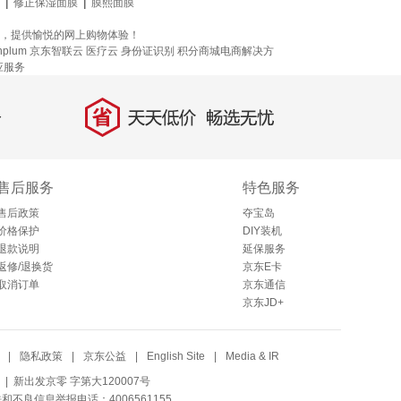
|
修正保湿面膜
|
膜熙面膜
参考，提供愉悦的网上购物体验！
plum
京东智联云
医疗云
身份证识别
积分商城电商解决方
应服务
省
天天低价，畅选无忧
售后服务
特色服务
售后政策
夺宝岛
价格保护
DIY装机
退款说明
延保服务
返修/退换货
京东E卡
取消订单
京东通信
京东JD+
|
隐私政策
|
京东公益
|
English Site
|
Media & IR
| 新出发京零 字第大120007号
法和不良信息举报电话：4006561155