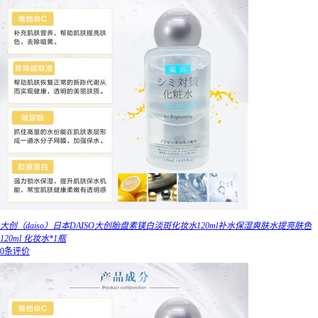
大创（daiso）日本DAISO大创胎盘素镁白淡斑化妆水120ml补水保湿爽肤水提亮肤色
120ml 化妆水*1瓶
0条评价