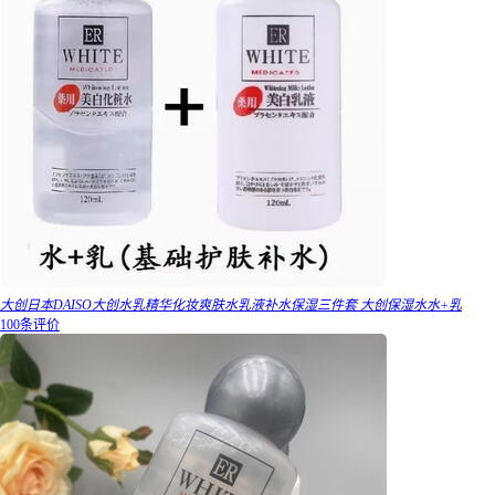
大创日本DAISO大创水乳精华化妆爽肤水乳液补水保湿三件套 大创保湿水水+乳
100条评价