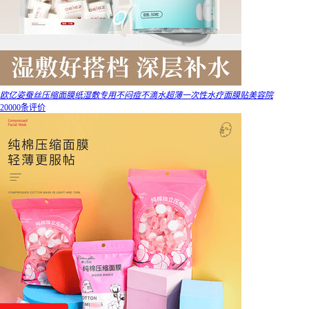
欧亿姿蚕丝压缩面膜纸湿敷专用不闷痘不滴水超薄一次性水疗面膜贴美容院
20000条评价