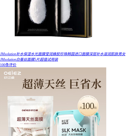
JMsolution补水保湿水光面膜莹润蜂胶珍珠韩国进口面膜深层补水滋润肌肤男女
JMsolution白蚕丝面膜5片超值试用装
100条评价