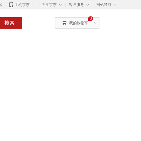
◇
◇
◇
◇
购
手机京东
关注京东
客户服务
网站导航
0
搜索
我的购物车
>