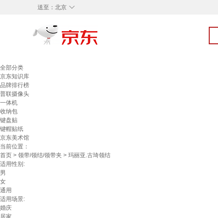
◇
送至：
北京
全部分类
京东知识库
品牌排行榜
普联摄像头
一体机
收纳包
键盘贴
键帽贴纸
京东美术馆
当前位置：
首页
>
领带/领结/领带夹
> 玛丽亚.古琦领结
适用性别:
男
女
通用
适用场景:
婚庆
居家