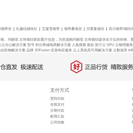
/领带夹
|
礼服结婚玫红
|
艾凝雪领带
|
领带桑蚕丝
|
贝蕾曼领结
|
高川领带/领结
价格、玛丽亚.古琦领结新款图片信息，为您选购玛丽亚.古琦领结提供全方位的价格、
企云办公解决方案
型号
积分商城电商解决方案
人脸搜索
新款
医疗云
GPU 云物理服
融合防御解决方案
品牌
JDFusion
应急响应服务
云上系统高可用解决方案
云数据库 Inf
好
直发，极速配送
正品行货，精致服务
支付方式
货到付款
在线支付
分期付款
邮局汇款
公司转账