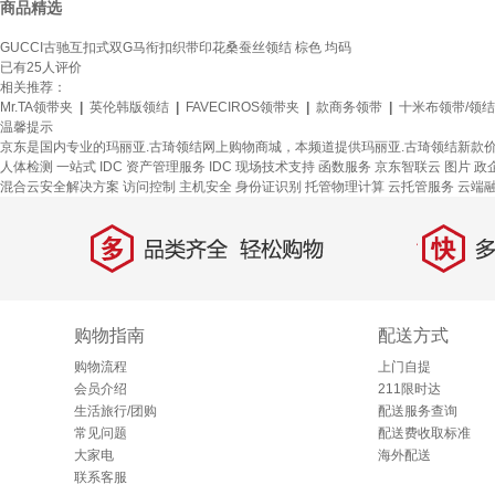
商品精选
GUCCI古驰互扣式双G马衔扣织带印花桑蚕丝领结 棕色 均码
已有
25
人评价
相关推荐：
Mr.TA领带夹
|
英伦韩版领结
|
FAVECIROS领带夹
|
款商务领带
|
十米布领带/领结
温馨提示
京东是国内专业的玛丽亚.古琦领结网上购物商城，本频道提供玛丽亚.古琦领结新款
人体检测
一站式
IDC 资产管理服务
IDC 现场技术支持
函数服务
京东智联云
图片
政
混合云安全解决方案
访问控制
主机安全
身份证识别
托管物理计算
云托管服务
云端
多
快
品类齐全，轻松购物
多仓
购物指南
配送方式
购物流程
上门自提
会员介绍
211限时达
生活旅行/团购
配送服务查询
常见问题
配送费收取标准
大家电
海外配送
联系客服