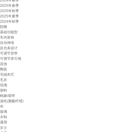
2024年春季
2025年春季
2025年秋季
2025年夏季
2024年秋季
防晒
基础功能型
车内装饰
自动伸缩
反光条设计
可调节背带
可调节牵引绳
其他
陶瓷
毛绒布艺
毛衣
琉璃
塑料
棉麻/缎带
涤纶(聚酯纤维)
布
玻璃
木制
通用
女士