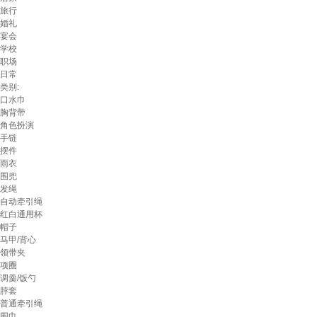
旅行
婚礼
宴会
学校
职场
日常
类别:
口水巾
胸背带
角色扮演
手链
摆件
雨衣
围兜
发绳
自动牵引绳
红白通用杯
帽子
马甲/背心
领带夹
项圈
调羹/饭勺
脖套
普通牵引绳
围巾