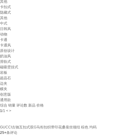
其他
卡扣式
隐藏式
其他
中式
日韩风
动物
卡通
卡通风
原创设计
奶油风
滑轨式
磁吸壁挂式
岩板
超晶石
边夹
横夹
创意版
通用款
综合
销量
评论数
新品
价格
1
/
1
<
>
GUCCI古驰互扣式双G马衔扣织带印花桑蚕丝领结 棕色 均码
25+
条评论