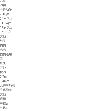
儿童
动物
卡通动漫
7-10岁
14岁以上
11-14岁
18岁以上
15-17岁
其他
绒类
狗狗
猫猫
猫狗通用
无
单头
其他
按动
0.7mm
0.4mm
无特殊功能
号码隐藏
其他
通用
中控台
出风口