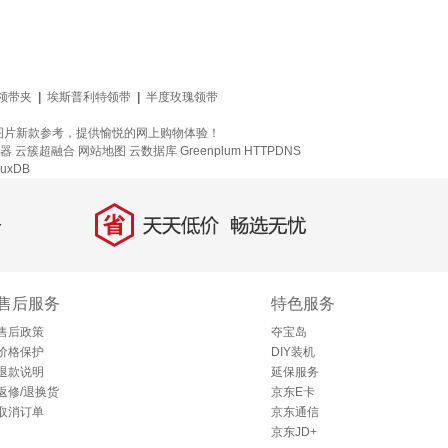
/领带夹
|
埃斯普利特领带
|
半度玫瑰领带
图片新款参考，提供愉悦的网上购物体验！
务器
云簇超融合
网站地图
云数据库 Greenplum
HTTPDNS
luxDB
省
天天低价，畅选无忧
售后服务
特色服务
售后政策
夺宝岛
价格保护
DIY装机
退款说明
延保服务
返修/退换货
京东E卡
取消订单
京东通信
京东JD+