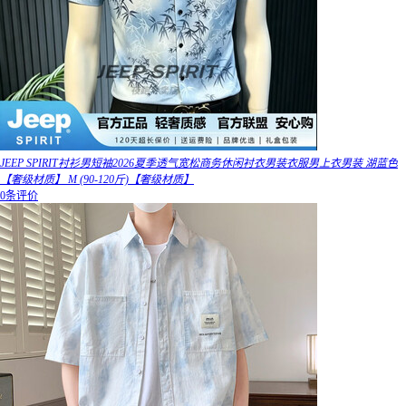
JEEP SPIRIT衬衫男短袖2026夏季透气宽松商务休闲衬衣男装衣服男上衣男装 湖蓝色
【奢级材质】 M (90-120斤)【奢级材质】
0条评价