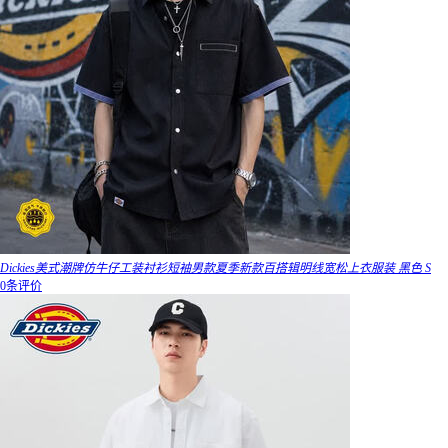
Dickies美式潮牌仿牛仔工装衬衫短袖男款夏季新款百搭辑明线宽松上衣服装 黑色 S
0条评价