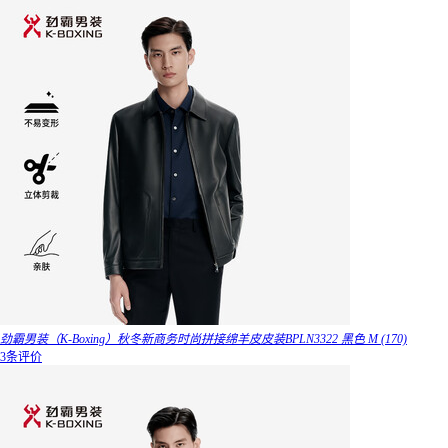
劲霸男装（K-Boxing）秋冬新商务时尚拼接绵羊皮皮装BPLN3322 黑色 M (170)
3条评价