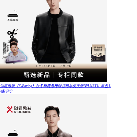
劲霸男装（K-Boxing）秋冬新商务棒球领绵羊皮皮装BPLN3331 黑色 L
4条评价