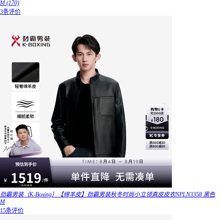
M (170)
3条评价
劲霸男装（K-Boxing）【绵羊皮】劲霸男装秋冬时尚小立领真皮皮衣NPLN3358 黑色
M
15条评价