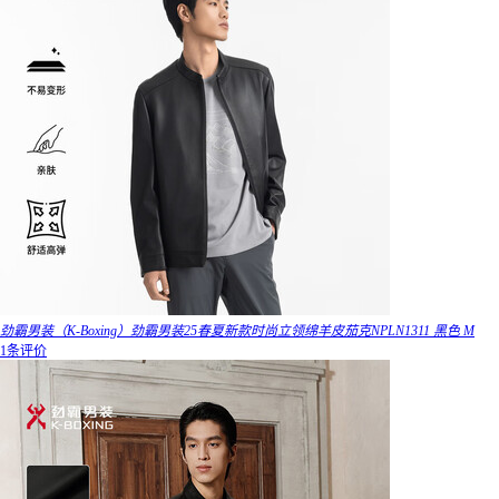
劲霸男装（K-Boxing）劲霸男装25春夏新款时尚立领绵羊皮茄克NPLN1311 黑色 M
1条评价