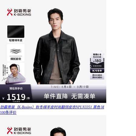
劲霸男装（K-Boxing）秋冬绵羊皮时尚翻领皮衣NPLN3351 黑色 M
100条评价