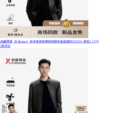
劲霸男装（K-Boxing）秋冬新商务棒球领绵羊皮皮装BPLN3331 黑色 L (175)
3条评价