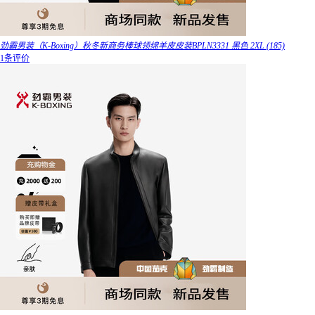
劲霸男装（K-Boxing）秋冬新商务棒球领绵羊皮皮装BPLN3331 黑色 2XL (185)
1条评价