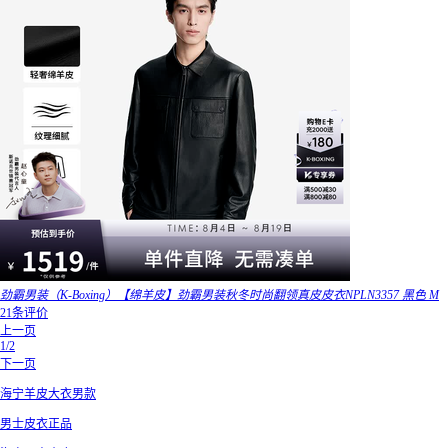
劲霸男装（K-Boxing）【绵羊皮】劲霸男装秋冬时尚翻领真皮皮衣NPLN3357 黑色 M
21条评价
上一页
1/2
下一页
海宁羊皮大衣男款
男士皮衣正品