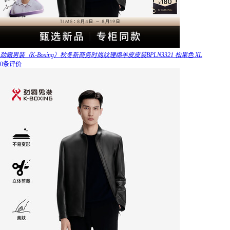
劲霸男装（K-Boxing）秋冬新商务时尚纹理绵羊皮皮装BPLN3321 松果色 XL
0条评价