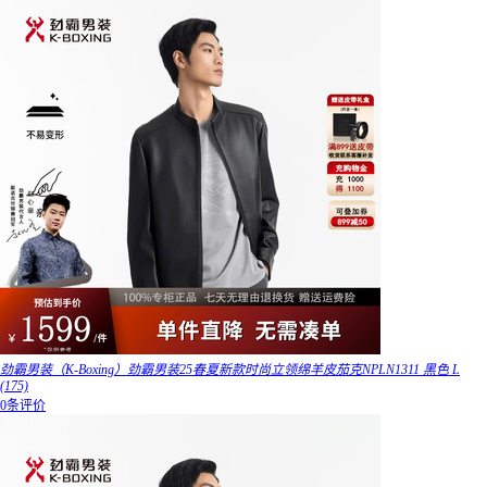
劲霸男装（K-Boxing）劲霸男装25春夏新款时尚立领绵羊皮茄克NPLN1311 黑色 L
(175)
0条评价