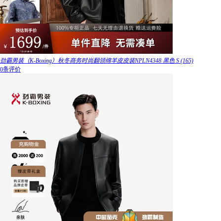
劲霸男装（K-Boxing）秋冬商务时尚翻领绵羊皮皮装NPLN4348 黑色 S (165)
0条评价