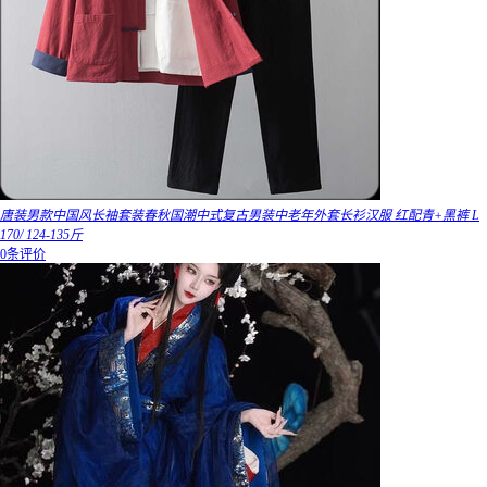
唐装男款中国风长袖套装春秋国潮中式复古男装中老年外套长衫汉服 红配青+黑裤 L
170/ 124-135斤
0条评价