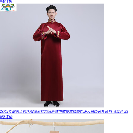
0条评价
ZOCI伴郎男士秀禾服龙凤挂2026新款中式复古结婚礼服大马褂长衫长袍 酒红色 XS
0条评价