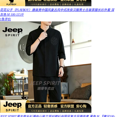
花花公子（PLAYBOY）唐装男中国风复古风中式改良汉服男士古装茶服长衫外套 深
灰色 M 100-115斤
1条评价
JEEP SPIRIT男女款长衫潮中山装立领对襟衫中国风复古风两件套 黑色 M 【建议100-