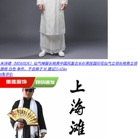
米诗德（MISHIDE）仙气禅服长袍男中国风复古长衫男民国印花仙气立领长袍男立领
旗袍 白色 单件，不含裤子 M 建议55-65kg
0条评价