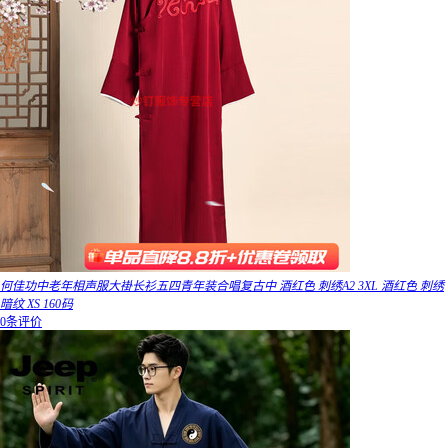
何佳功中老年相声服大褂长衫五四青年装合唱复古中 酒红色 刺绣A2 3XL 酒红色 刺绣
暗纹 XS 160码
0条评价