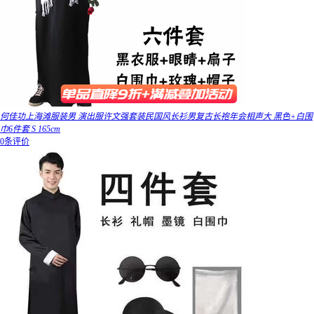
何佳功上海滩服装男 演出服许文强套装民国风长衫男复古长袍年会相声大 黑色+白围
巾6件套 S 165cm
0条评价