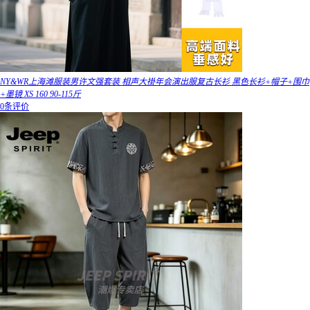
NY&WR上海滩服装男许文强套装 相声大褂年会演出服复古长衫 黑色长衫+帽子+围巾
+墨镜 XS 160 90-115斤
0条评价