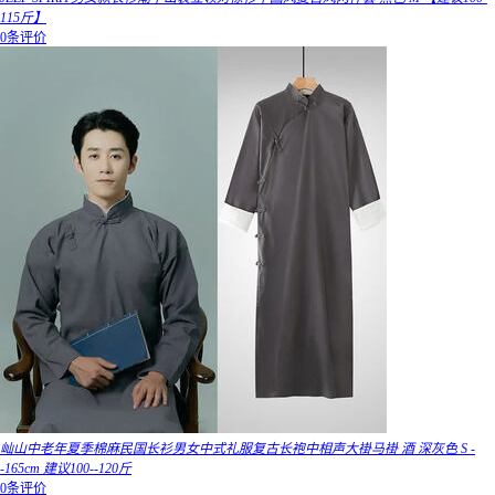
115斤】
0条评价
屾山中老年夏季棉麻民国长衫男女中式礼服复古长袍中相声大褂马褂 酒 深灰色 S -
-165cm 建议100--120斤
0条评价