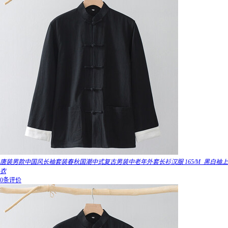
唐装男款中国风长袖套装春秋国潮中式复古男装中老年外套长衫汉服 165/M_黑白袖上
衣
0条评价