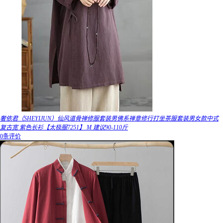
奢依君（SHEYIJUN）仙风道骨禅修服套装男佛系禅意修行打坐茶服套装男女款中式
复古宽 紫色长衫【太极服7251】 M 建议90-110斤
0条评价