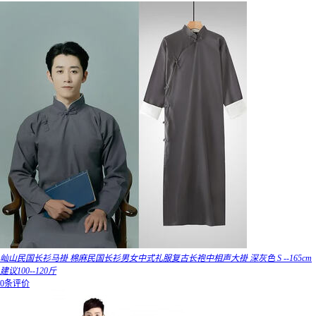
屾山民国长衫马褂 棉麻民国长衫男女中式礼服复古长袍中相声大褂 深灰色 S --165cm
建议100--120斤
0条评价