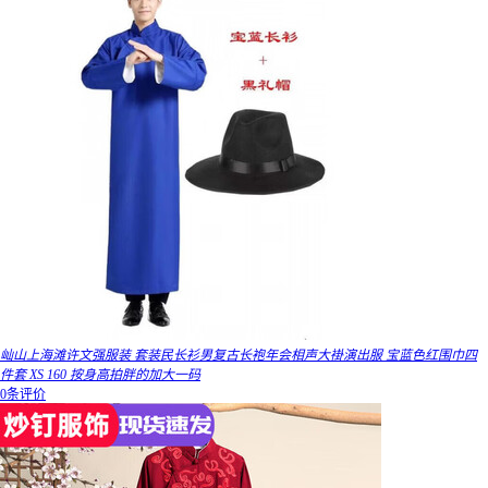
屾山上海滩许文强服装 套装民长衫男复古长袍年会相声大褂演出服 宝蓝色红围巾四
件套 XS 160 按身高拍胖的加大一码
0条评价