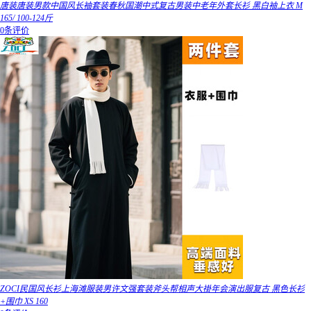
唐装唐装男款中国风长袖套装春秋国潮中式复古男装中老年外套长衫 黑白袖上衣 M
165/ 100-124斤
0条评价
ZOCI民国风长衫上海滩服装男许文强套装斧头帮相声大褂年会演出服复古 黑色长衫
+围巾 XS 160