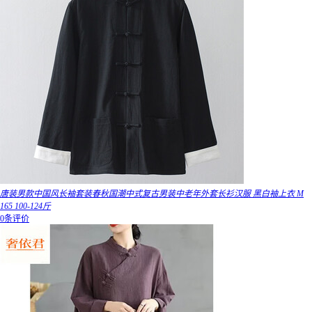
唐装男款中国风长袖套装春秋国潮中式复古男装中老年外套长衫汉服 黑白袖上衣 M
165 100-124斤
0条评价