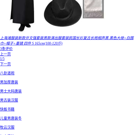
上海滩服装新款许文强套装男款演出服套装民国长衫复古长袍相声黑 黑色大褂+白围
巾+帽子+墨镜 四件 S 165cm(100-120斤)
3条评价
上一页
1/5
下一页
八卦道袍
男加厚唐装
男士大码唐装
男古装汉服
快板书籍
儿童男唐装冬
牧云汉服