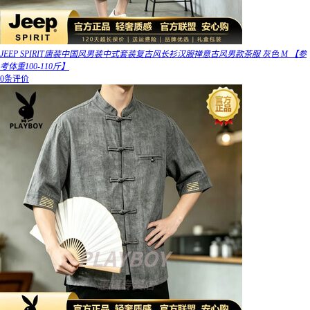
JEEP SPIRIT唐装中国风男装中式套装复古风长衫汉服禅意古风男款茶服 灰色 M 【参
考体重100-110斤】
0条评价