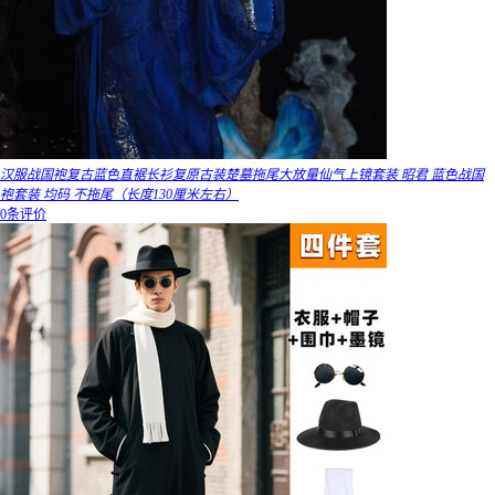
汉服战国袍复古蓝色直裾长衫复原古装楚墓拖尾大放量仙气上镜套装 昭君 蓝色战国
袍套装 均码 不拖尾（长度130厘米左右）
0条评价