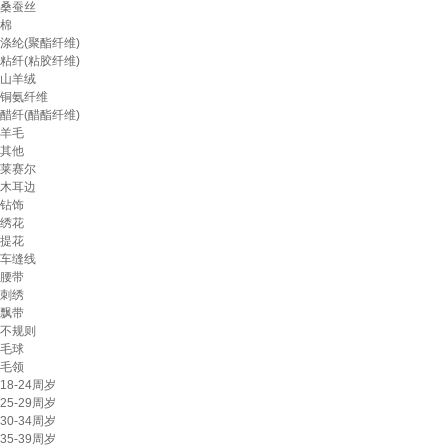
桑蚕丝
棉
涤纶(聚酯纤维)
粘纤(粘胶纤维)
山羊绒
铜氨纤维
醋纤(醋酯纤维)
羊毛
其他
莱赛尔
木耳边
钻饰
绣花
提花
车缝线
腰带
刺绣
飘带
不规则
毛球
毛领
18-24周岁
25-29周岁
30-34周岁
35-39周岁