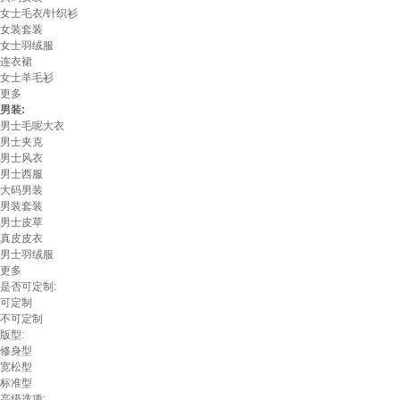
女士毛衣/针织衫
女装套装
女士羽绒服
连衣裙
女士羊毛衫
更多
男装:
男士毛呢大衣
男士夹克
男士风衣
男士西服
大码男装
男装套装
男士皮草
真皮皮衣
男士羽绒服
更多
是否可定制:
可定制
不可定制
版型:
修身型
宽松型
标准型
高级选项: