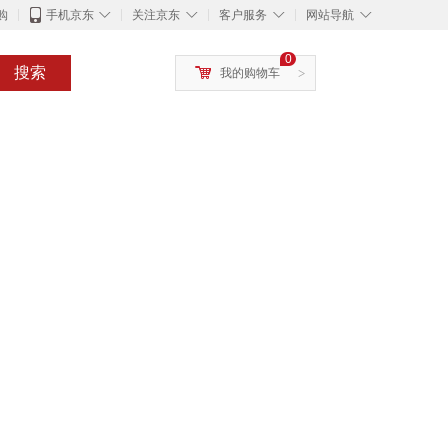
◇
◇
◇
◇
购
手机京东
关注京东
客户服务
网站导航
0
搜索
我的购物车
>