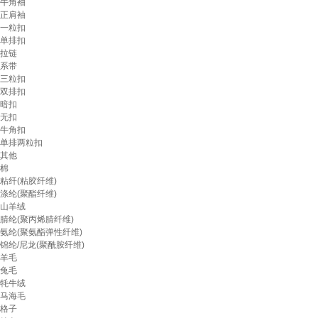
牛角袖
正肩袖
一粒扣
单排扣
拉链
系带
三粒扣
双排扣
暗扣
无扣
牛角扣
单排两粒扣
其他
棉
粘纤(粘胶纤维)
涤纶(聚酯纤维)
山羊绒
腈纶(聚丙烯腈纤维)
氨纶(聚氨酯弹性纤维)
锦纶/尼龙(聚酰胺纤维)
羊毛
兔毛
牦牛绒
马海毛
格子