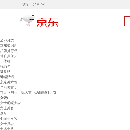
◇
送至：
北京
全部分类
京东知识库
品牌排行榜
普联摄像头
一体机
收纳包
键盘贴
键帽贴纸
京东美术馆
当前位置：
首页
>
男士毛呢大衣
> 恋钱呢料大衣
女装:
女士毛呢大衣
女士外套
皮草
中老年女装
女士风衣
大码女装