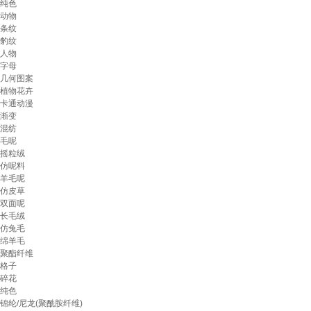
纯色
动物
条纹
豹纹
人物
字母
几何图案
植物花卉
卡通动漫
渐变
混纺
毛呢
摇粒绒
仿呢料
羊毛呢
仿皮草
双面呢
长毛绒
仿兔毛
绵羊毛
聚酯纤维
格子
碎花
纯色
锦纶/尼龙(聚酰胺纤维)