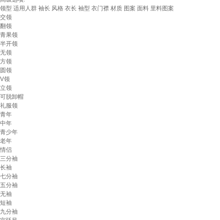
领型
适用人群
袖长
风格
衣长
袖型
衣门襟
材质
图案
面料
里料图案
交领
翻领
青果领
半开领
无领
方领
圆领
V领
立领
可脱卸帽
礼服领
青年
中年
青少年
老年
情侣
三分袖
长袖
七分袖
五分袖
无袖
短袖
九分袖