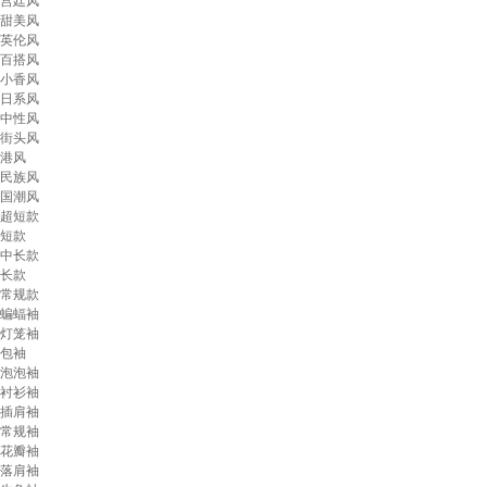
宫廷风
甜美风
英伦风
百搭风
小香风
日系风
中性风
街头风
港风
民族风
国潮风
超短款
短款
中长款
长款
常规款
蝙蝠袖
灯笼袖
包袖
泡泡袖
衬衫袖
插肩袖
常规袖
花瓣袖
落肩袖