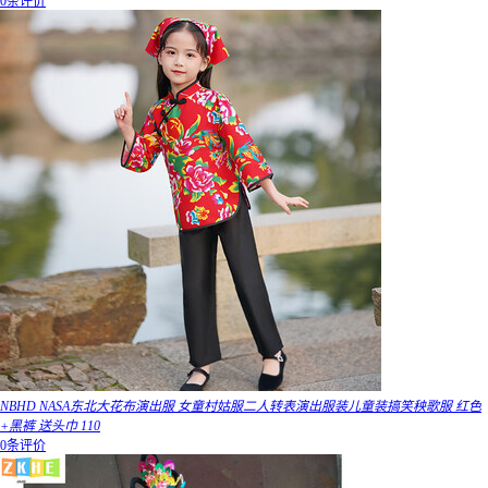
0条评价
NBHD NASA东北大花布演出服 女童村姑服二人转表演出服装儿童装搞笑秧歌服 红色
+黑裤 送头巾 110
0条评价