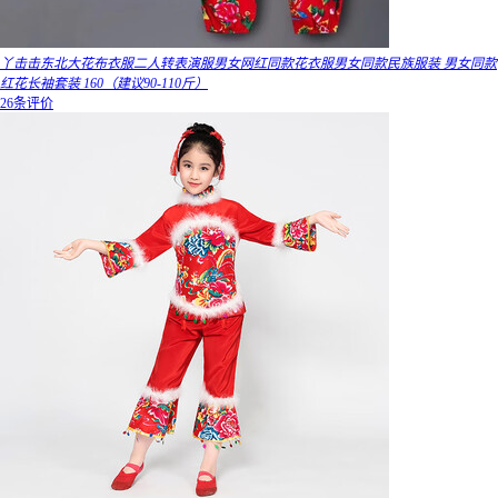
丫击击东北大花布衣服二人转表演服男女网红同款花衣服男女同款民族服装 男女同款
红花长袖套装 160（建议90-110斤）
26条评价