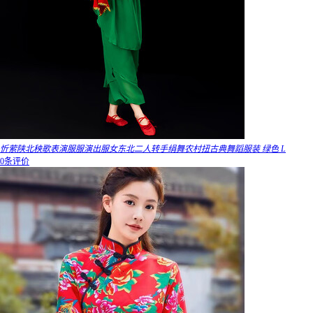
忻萦陕北秧歌表演服服演出服女东北二人转手绢舞农村扭古典舞蹈服装 绿色 L
0条评价