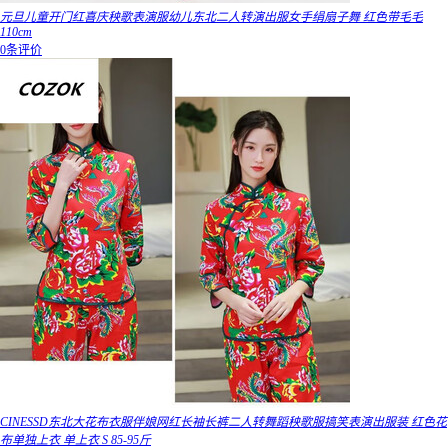
元旦儿童开门红喜庆秧歌表演服幼儿东北二人转演出服女手绢扇子舞 红色带毛毛
110cm
0条评价
CINESSD东北大花布衣服伴娘网红长袖长裤二人转舞蹈秧歌服搞笑表演出服装 红色花
布单独上衣 单上衣 S 85-95斤