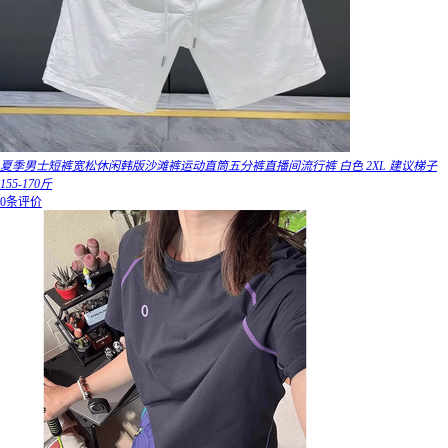
夏季男士短裤宽松休闲韩版沙滩裤运动直筒五分裤直播间流行裤 白色 2XL 建议梯子
155-170斤
0条评价