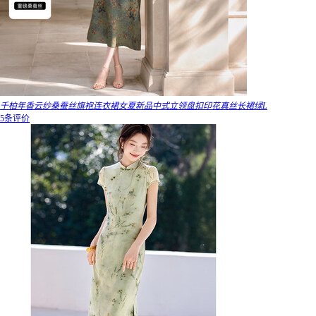
千柏年香云纱桑蚕丝旗袍连衣裙女夏新品中式立领盘扣印花真丝长裙绿L
5条评价