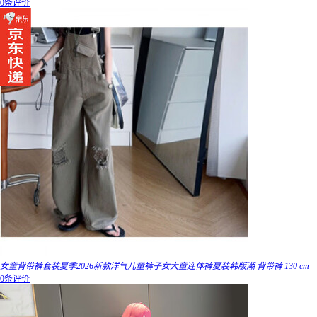
0条评价
女童背带裤套装夏季2026新款洋气儿童裤子女大童连体裤夏装韩版潮 背带裤 130 cm
0条评价