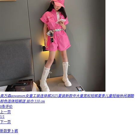
奥万森aowansen女童工装连体裤2025夏装新款中大童宽松短裤夏季儿童短袖休闲潮酷
粉色连体短裤送 丝巾 110 cm
0条评价
上一页
1/1
下一页
新款萝卜裤