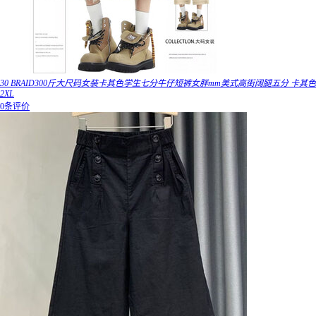
30 BRAID300斤大尺码女装卡其色学生七分牛仔短裤女胖mm美式高街阔腿五分 卡其色
2XL
0条评价