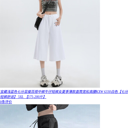
宝藏浅蓝色七分显瘦百搭中裤牛仔短裤女夏季薄款直筒宽松高腰KXW 6330白色【七分
短裤舒适】 5XL 【175-200斤】
0条评价