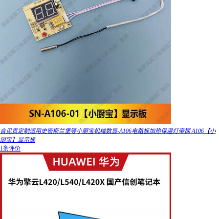
合见贡定制适用史密斯兰堡等小厨宝机械数显-A106电路板加热保温灯带探 A106【小
厨宝】显示板
1条评价