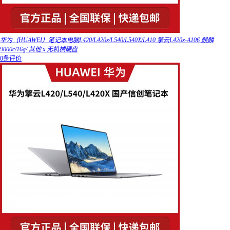
华为（HUAWEI）笔记本电脑L420/L420x/L540/L540X/L410 擎云L420x-A106 麒麟
9000c/16g/ 其他 x 无机械硬盘
0条评价