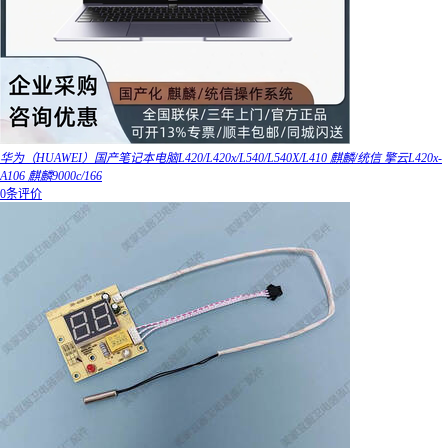
华为（HUAWEI）国产笔记本电脑L420/L420x/L540/L540X/L410 麒麟/统信 擎云L420x-
A106 麒麟9000c/166
0条评价