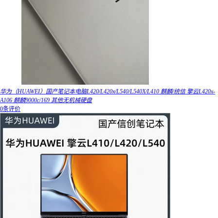
华为（HUAWEI）国产笔记本电脑L420/L420x/L540/L540X/L410 麒麟/统信 擎云L420x-
A106 麒麟9000c/169 其他无机械硬盘
0条评价