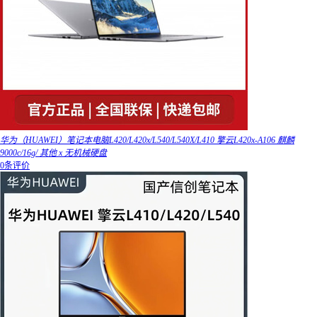
华为（HUAWEI）笔记本电脑L420/L420x/L540/L540X/L410 擎云L420x-A106 麒麟
9000c/16g/ 其他 x 无机械硬盘
0条评价