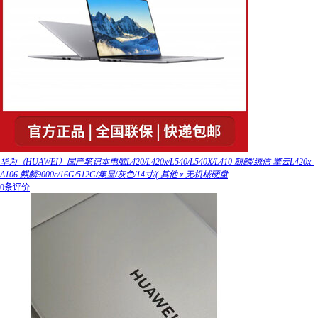
华为（HUAWEI）国产笔记本电脑L420/L420x/L540/L540X/L410 麒麟/统信 擎云L420x-
A106 麒麟9000c/16G/512G/集显/灰色/14寸/( 其他 x 无机械硬盘
0条评价