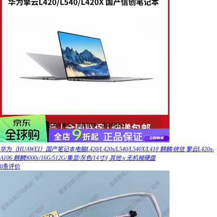
华为（HUAWEI）国产笔记本电脑L420/L420x/L540/L540X/L410 麒麟/统信 擎云L420x-
A106 麒麟9000c/16G/512G/集显/灰色/14寸/( 其他 x 无机械硬盘
0条评价