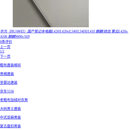
华为（HUAWEI）国产笔记本电脑L420/L420x/L540/L540X/L410 麒麟/统信 擎云L420x-
A106 麒麟9000c/169
0条评价
上一页
1/2
下一页
粗布唐装棉袄
男棉唐装
圣婴达唐装
京东5536
老粗布加绒衬衣男
大码男士唐装
中式亚麻男装
复古盘扣男装