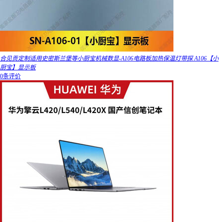
合见贡定制适用史密斯兰堡等小厨宝机械数显-A106电路板加热保温灯带探 A106【小
厨宝】显示板
0条评价