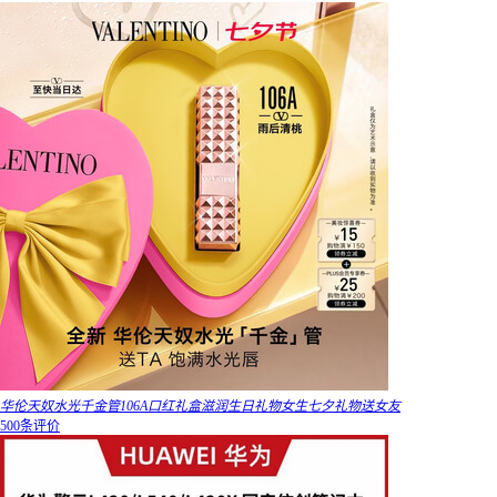
华伦天奴水光千金管106A口红礼盒滋润生日礼物女生七夕礼物送女友
500条评价