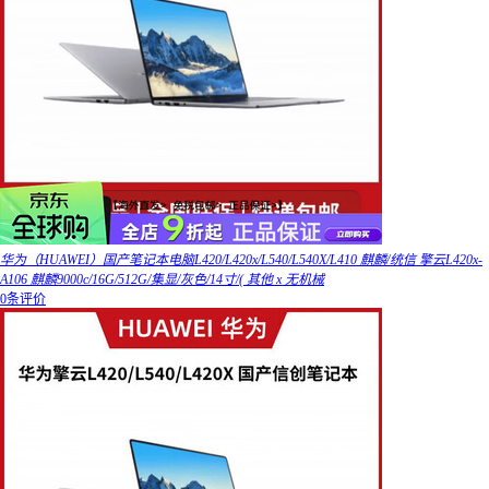
华为（HUAWEI）国产笔记本电脑L420/L420x/L540/L540X/L410 麒麟/统信 擎云L420x-
A106 麒麟9000c/16G/512G/集显/灰色/14寸/( 其他 x 无机械
0条评价