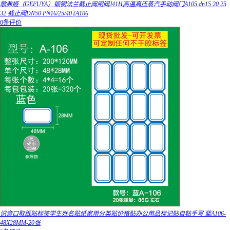
歌弗娅（GEFUYA）锻钢法兰截止阀闸阀J41H高温高压蒸汽手动阀门A105 dn15 20 25
32 截止阀DN50 PN16/25/40 (A106
0条评价
识音口取纸贴标签学生姓名贴纸家用分类贴价格贴办公用品标记贴自粘手写 蓝A106-
48X28MM-20张