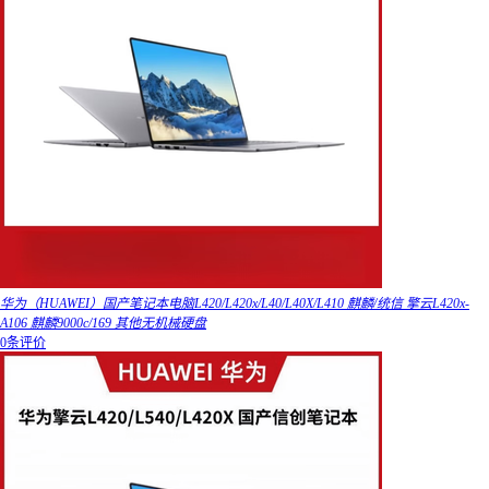
华为（HUAWEI）国产笔记本电脑L420/L420x/L40/L40X/L410 麒麟/统信 擎云L420x-
A106 麒麟9000c/169 其他无机械硬盘
0条评价