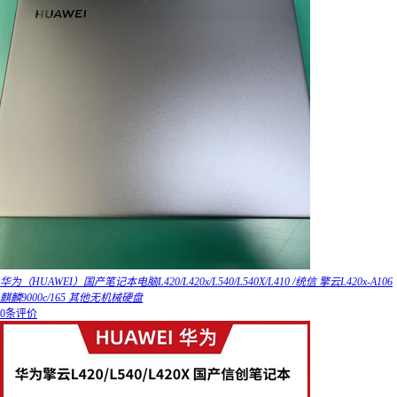
华为（HUAWEI）国产笔记本电脑L420/L420x/L540/L540X/L410 /统信 擎云L420x-A106
麒麟9000c/165 其他无机械硬盘
0条评价