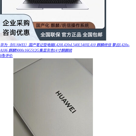
华为（HUAWEI）国产笔记型电脑L420L420xL540L540XL410 麒麟统信 擎云L420x-
A106 麒麟9000c16G512G集显灰色14寸麒麟统
0条评价