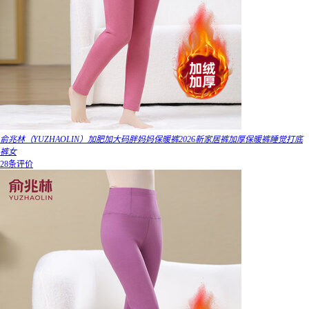
俞兆林（YUZHAOLIN）加肥加大码胖妈妈保暖裤2026新家居裤加厚保暖裤睡觉打底
裤女
28条评价