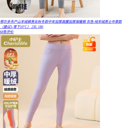
鄂尔多市产山羊绒裤男女秋冬款中年加厚高腰加厚保暖裤 灰色 纯羊绒男士中厚款
（建议5-零下10°C） 2XL 180
68条评价