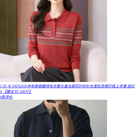
CAT AI TATA2026年秋新款翻领毛衣套头复古提花针织衫女宽松百搭打底上衣潮 皮红
S 【建议 85-100斤】
0条评价