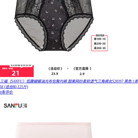
三福（SANFU）低腰蝴蝶油光布包臀内裤 甜美网纱柔软透气三角裤女528397 黑色 1条
M (适合80-125斤)
0条评价