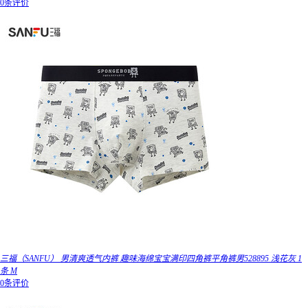
0条评价
三福（SANFU） 男清爽透气内裤 趣味海绵宝宝满印四角裤平角裤男528895 浅花灰 1
条 M
0条评价