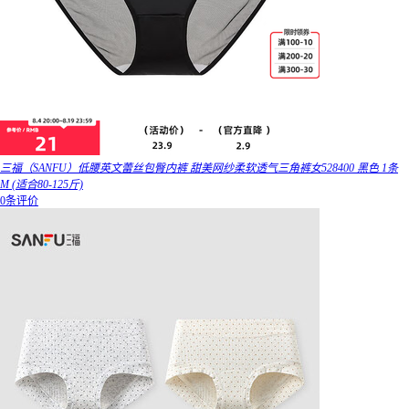
三福（SANFU）低腰英文蕾丝包臀内裤 甜美网纱柔软透气三角裤女528400 黑色 1条
M (适合80-125斤)
0条评价