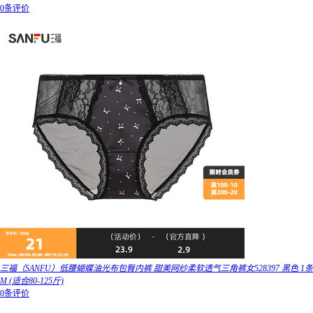
0条评价
三福（SANFU）低腰蝴蝶油光布包臀内裤 甜美网纱柔软透气三角裤女528397 黑色 1条
M (适合80-125斤)
0条评价