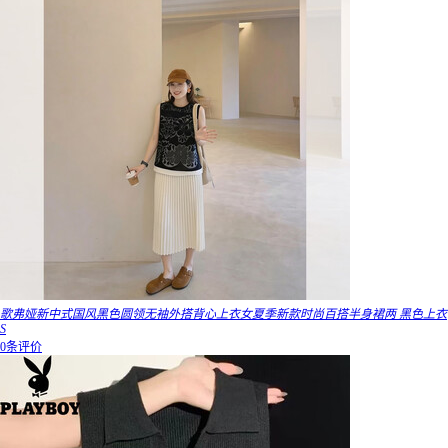
歌弗娅新中式国风黑色圆领无袖外搭背心上衣女夏季新款时尚百搭半身裙两 黑色上衣
S
0条评价