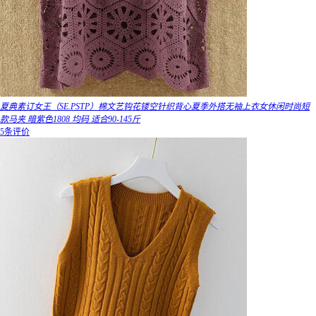
夏典素订女王（SE.PSTP）棉文艺钩花镂空针织背心夏季外搭无袖上衣女休闲时尚短
款马夹 暗紫色1808 均码 适合90-145斤
5条评价