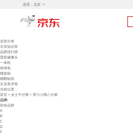
◇
送至：
北京
全部分类
京东知识库
品牌排行榜
普联摄像头
一体机
收纳包
键盘贴
键帽贴纸
京东美术馆
当前位置：
首页
>
女士牛仔裤
> 弹力小脚八分裤
品牌:
所有品牌
A
B
C
D
E