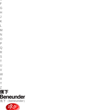
F
G
H
J
K
L
M
N
O
P
Q
R
S
T
U
V
W
X
Y
Z
蕉下（beneunder）