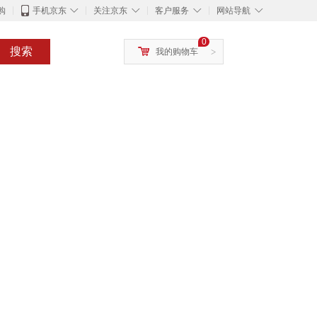
◇
◇
◇
◇
购
手机京东
关注京东
客户服务
网站导航
0
搜索
我的购物车
>