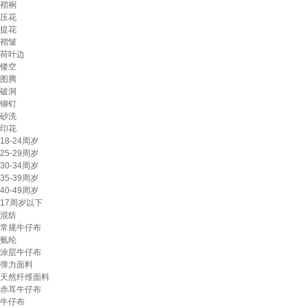
褶裥
压花
提花
褶皱
荷叶边
镂空
图腾
破洞
铆钉
砂洗
印花
18-24周岁
25-29周岁
30-34周岁
35-39周岁
40-49周岁
17周岁以下
混纺
常规牛仔布
氨纶
涂层牛仔布
弹力面料
天然纤维面料
赤耳牛仔布
牛仔布