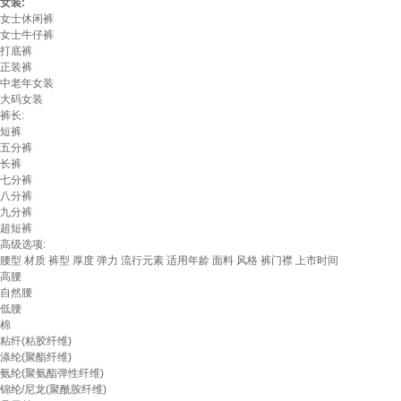
女装:
女士休闲裤
女士牛仔裤
打底裤
正装裤
中老年女装
大码女装
裤长:
短裤
五分裤
长裤
七分裤
八分裤
九分裤
超短裤
高级选项:
腰型
材质
裤型
厚度
弹力
流行元素
适用年龄
面料
风格
裤门襟
上市时间
高腰
自然腰
低腰
棉
粘纤(粘胶纤维)
涤纶(聚酯纤维)
氨纶(聚氨酯弹性纤维)
锦纶/尼龙(聚酰胺纤维)