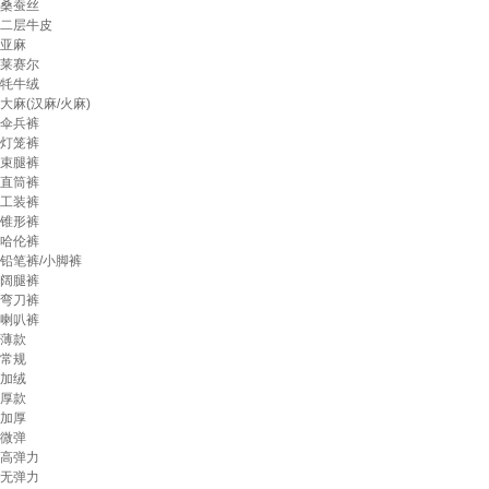
桑蚕丝
二层牛皮
亚麻
莱赛尔
牦牛绒
大麻(汉麻/火麻)
伞兵裤
灯笼裤
束腿裤
直筒裤
工装裤
锥形裤
哈伦裤
铅笔裤/小脚裤
阔腿裤
弯刀裤
喇叭裤
薄款
常规
加绒
厚款
加厚
微弹
高弹力
无弹力