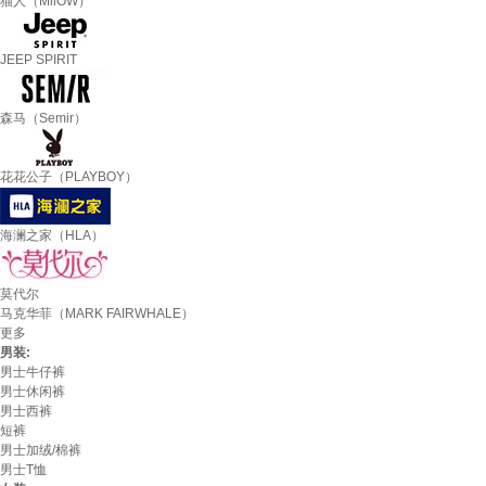
猫人（MiiOW）
JEEP SPIRIT
森马（Semir）
花花公子（PLAYBOY）
海澜之家（HLA）
莫代尔
马克华菲（MARK FAIRWHALE）
更多
男装:
男士牛仔裤
男士休闲裤
男士西裤
短裤
男士加绒/棉裤
男士T恤