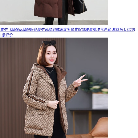
雪中飞品牌正品妈妈冬装中长款羽绒服女毛领贵妇收腰显瘦洋气外套 紫红色 L (170)
1条评价