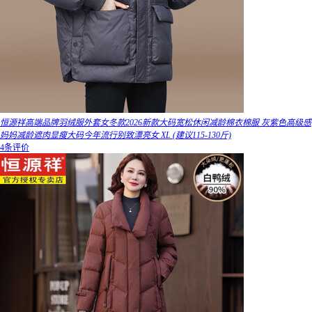
恒源祥高端品牌羽绒服外套女冬款2026新款大码宽松休闲减龄棉衣棉服 灰紫色高级感
妈妈减龄遮肉显瘦大码今年流行别致漂亮女 XL (建议115-130斤)
4条评价