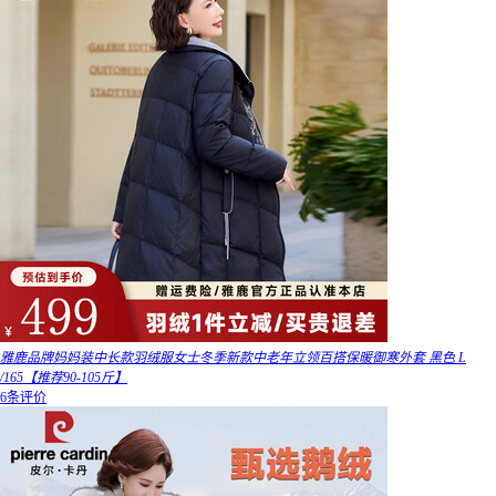
雅鹿品牌妈妈装中长款羽绒服女士冬季新款中老年立领百搭保暖御寒外套 黑色 L
/165【推荐90-105斤】
6条评价