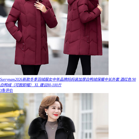
Sorrynam2026新款冬季羽绒服女中年品牌妈妈装加厚白鸭绒保暖中长外套 酒红色 90
白鸭绒（可脱卸帽） XL 建议80-100斤
3条评价