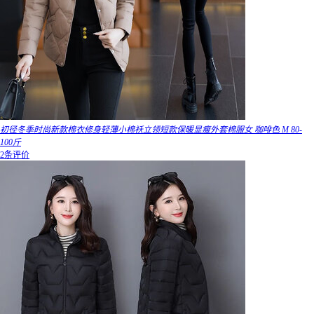
初径冬季时尚新款棉衣修身轻薄小棉袄立领短款保暖显瘦外套棉服女 咖啡色 M 80-
100斤
2条评价