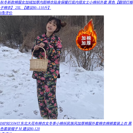
秋冬新款棉服女加绒加厚内胆棉衣贴身保暖打底内搭女士小棉袄外套 黑色【翻领打格
子棉衣】 2XL 【建议80--110斤】
0条评价
IMPRESSWIT东北大花布棉衣女冬季小棉袄民族风加厚棉服外套棉衣棉裤套装上衣 黑
色套装帽子 M 建议80-120