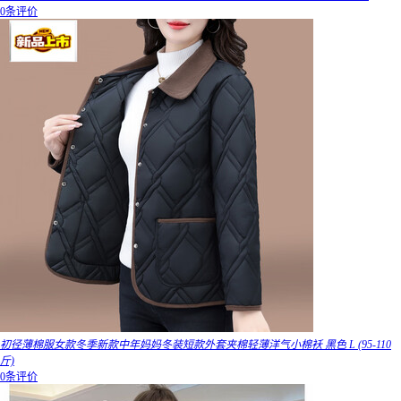
0条评价
初径薄棉服女款冬季新款中年妈妈冬装短款外套夹棉轻薄洋气小棉袄 黑色 L (95-110
斤)
0条评价