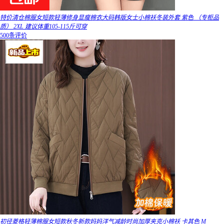
特价清仓棉服女短款轻薄修身显瘦棉衣大码韩版女士小棉袄冬装外套 紫色 （专柜品
质） 2XL 建议体重105-115斤可穿
500条评价
初径菱格轻薄棉服女短款秋冬新款妈妈洋气减龄时尚加厚夹克小棉袄 卡其色 M