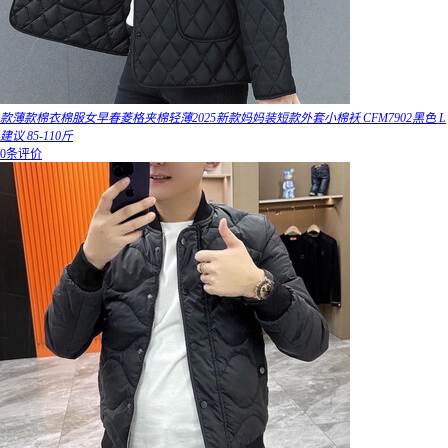
款薄款棉衣棉服女早春菱格夹棉轻薄2025新款妈妈装短款外套小棉袄 CFM7902黑色 L
建议 85-110斤
0条评价