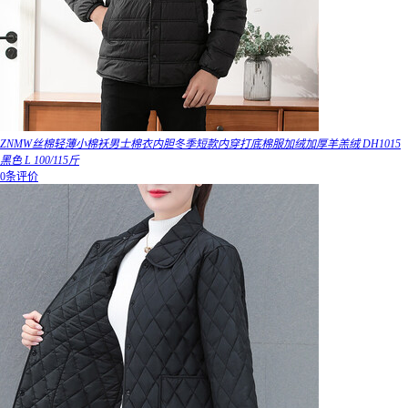
ZNMW丝棉轻薄小棉袄男士棉衣内胆冬季短款内穿打底棉服加绒加厚羊羔绒 DH1015
黑色 L 100/115斤
0条评价