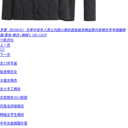
罗蒙（ROMON）冬季中老年人男士内胆小棉袄爸爸装夹棉加厚内穿棉衣爷爷保暖棉
服 黑色-棉衣+棉裤 L 100-120斤
73条评价
上一页
1/5
下一页
女13岁冬装
贴身棉衣女
大童女棉衣
女士手工棉袄
女款棉衣2012新款
仿兔毛拼接棉衣
韩版女学生棉袄
中年女装棉服外套