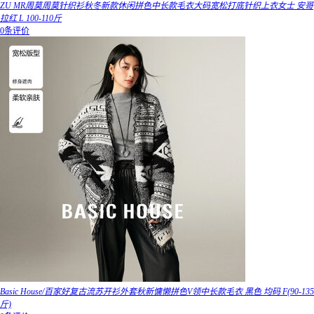
ZU MR周莫周莫针织衫秋冬新款休闲拼色中长款毛衣大码宽松打底针织上衣女士 安哥
拉红 L 100-110斤
0条评价
Basic House/百家好复古流苏开衫外套秋新慵懒拼色V领中长款毛衣 黑色 均码 F(90-135
斤)