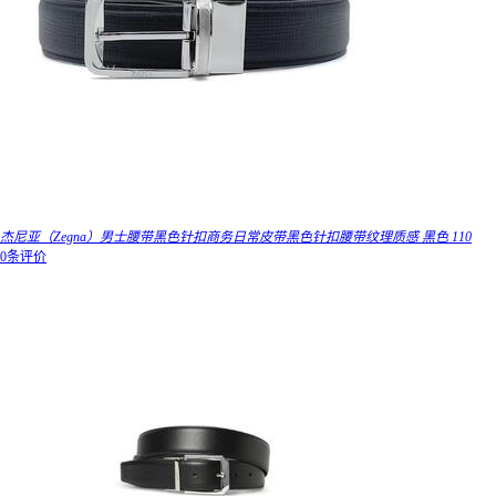
杰尼亚（Zegna）男士腰带黑色针扣商务日常皮带黑色针扣腰带纹理质感 黑色 110
0条评价