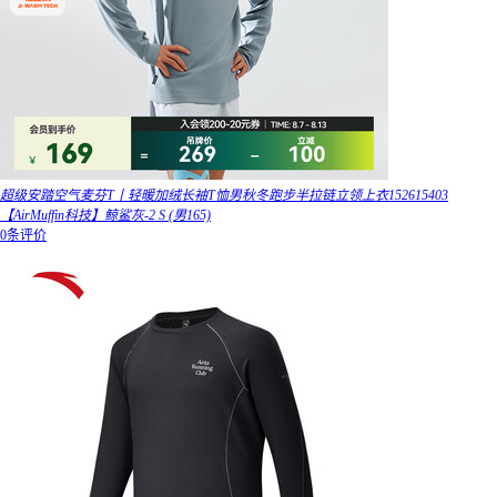
超级安踏空气麦芬T丨轻暖加绒长袖T恤男秋冬跑步半拉链立领上衣152615403
【AirMuffin科技】鲸鲨灰-2 S (男165)
0条评价