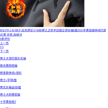
RALPH LAUREN 拉夫劳伦小马标男士卫衣半拉链立领长袖t恤2026冬季加绒休闲打底
衫男 灰色 加绒 M
0条评价
上一页
1/5
下一页
男士大领打底衫长袖
夜光情侣短袖
修身款休闲v领衫
男士v字领t恤
男式长袖运动t恤
男士大码情侣装
十字黑色短T