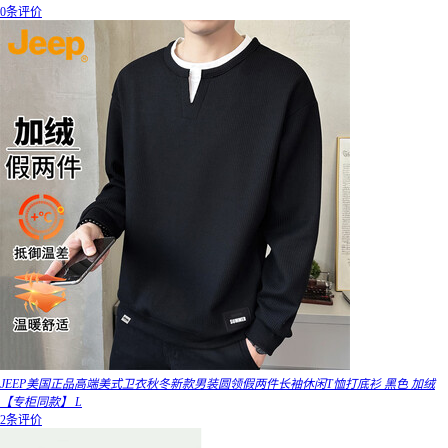
0条评价
JEEP美国正品高端美式卫衣秋冬新款男装圆领假两件长袖休闲T恤打底衫 黑色 加绒
【专柜同款】 L
2条评价