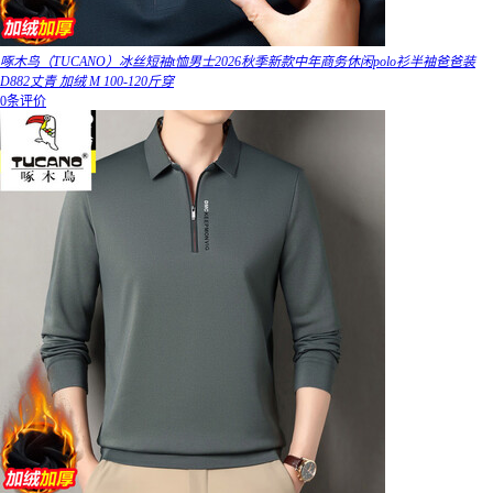
啄木鸟（TUCANO）冰丝短袖t恤男士2026秋季新款中年商务休闲polo衫半袖爸爸装
D882丈青 加绒 M 100-120斤穿
0条评价