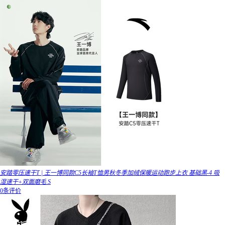
安踏零压速干T | 王一博同款C5长袖T恤男秋冬季加绒保暖运动跑步上衣 基础黑-4 吸
湿速干+双面磨毛 S
0条评价