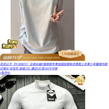
花花公子（PLAYBOY）正肩长袖T恤男款冬季加绒加厚秋衣男款上衣青少年重磅内搭
打底衫 白花灰 加绒 2XL 建议145至160斤可穿
1条评价