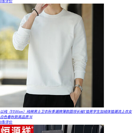
0条评价
以纯（YISHion）纯棉男士卫衣秋季潮牌薄款圆领长袖T恤男学生加绒体恤潮流上衣女
白色春秋款高品质 M
0条评价