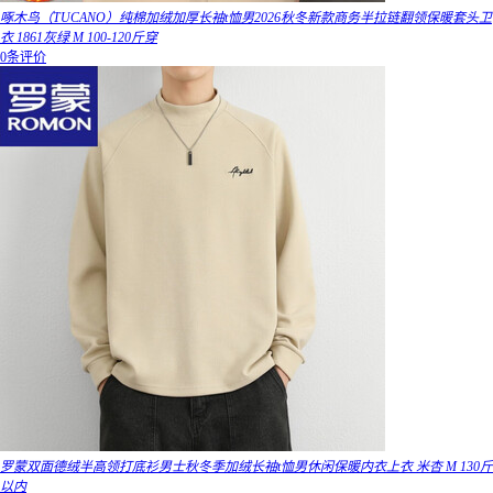
啄木鸟（TUCANO）纯棉加绒加厚长袖t恤男2026秋冬新款商务半拉链翻领保暖套头卫
衣 1861灰绿 M 100-120斤穿
0条评价
罗蒙双面德绒半高领打底衫男士秋冬季加绒长袖t恤男休闲保暖内衣上衣 米杏 M 130斤
以内