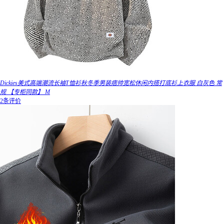
Dickies美式高端潮流长袖T恤衫秋冬季男装痞帅宽松休闲内搭打底衫上衣服 白灰色 常
规 【专柜同款】 M
2条评价