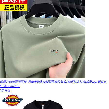
恒源祥纯棉圆领厚棉T男士春秋冬加绒百搭套头长袖T恤男打底衫 长袖薄2221岩石灰
M 建议90-120斤
0条评价