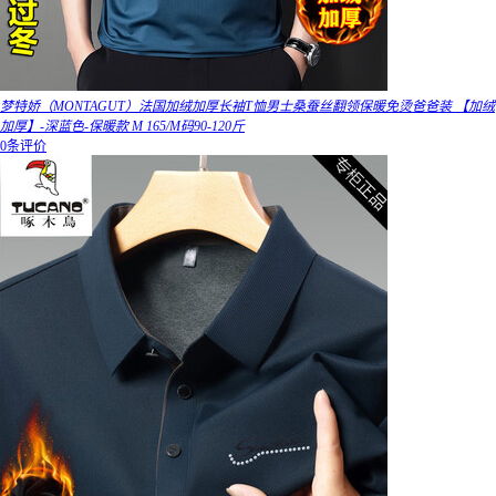
梦特娇（MONTAGUT）法国加绒加厚长袖T恤男士桑蚕丝翻领保暖免烫爸爸装 【加绒
加厚】-深蓝色-保暖款 M 165/M码90-120斤
0条评价