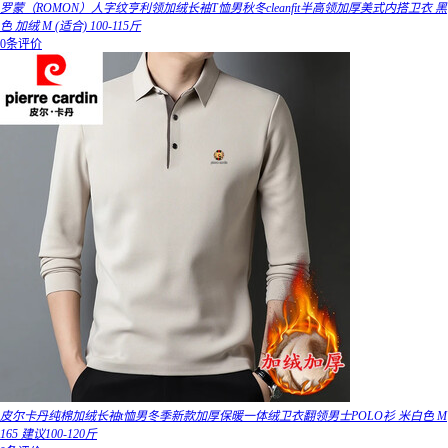
罗蒙（ROMON）人字纹亨利领加绒长袖T恤男秋冬cleanfit半高领加厚美式内搭卫衣 黑
色 加绒 M (适合) 100-115斤
0条评价
皮尔卡丹纯棉加绒长袖t恤男冬季新款加厚保暖一体绒卫衣翻领男士POLO衫 米白色 M
165 建议100-120斤