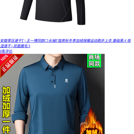
安踏零压速干T | 王一博同款C5长袖T恤男秋冬季加绒保暖运动跑步上衣 基础黑-4 吸
湿速干+双面磨毛 S
0条评价