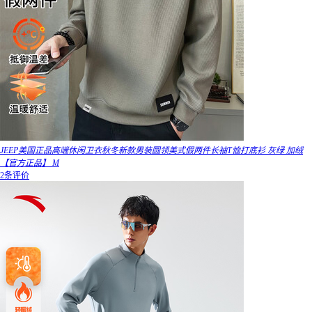
JEEP美国正品高端休闲卫衣秋冬新款男装圆领美式假两件长袖T恤打底衫 灰绿 加绒
【官方正品】 M
2条评价