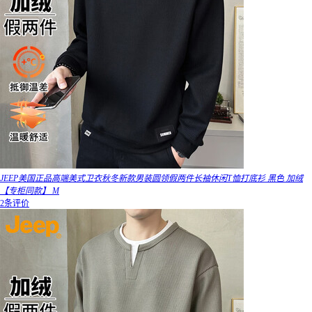
JEEP美国正品高端美式卫衣秋冬新款男装圆领假两件长袖休闲T恤打底衫 黑色 加绒
【专柜同款】 M
2条评价