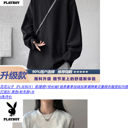
花花公子（PLAYBOY）肌理感V领长袖T恤男春季加绒加厚潮牌美式重磅衣服宽松内搭
打底衫 黑色(秋冬款) M
0条评价