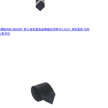
博柏利BURBERRY 男士海军蓝色经典格纹领带 80138201 海军蓝色 均码
1条评价