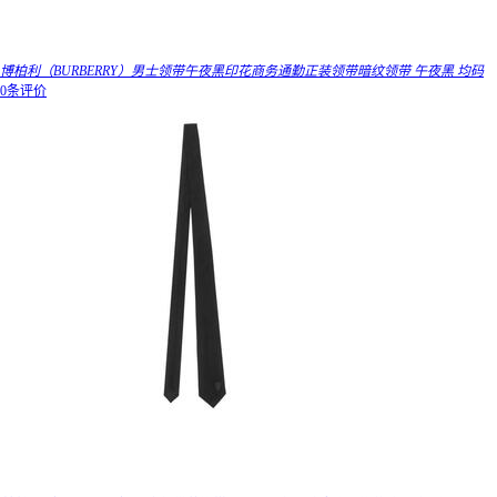
博柏利（BURBERRY）男士领带午夜黑印花商务通勤正装领带暗纹领带 午夜黑 均码
0条评价