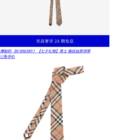
博柏利（BURBERRY）【七夕礼物】男士 格纹丝质领带
12条评价