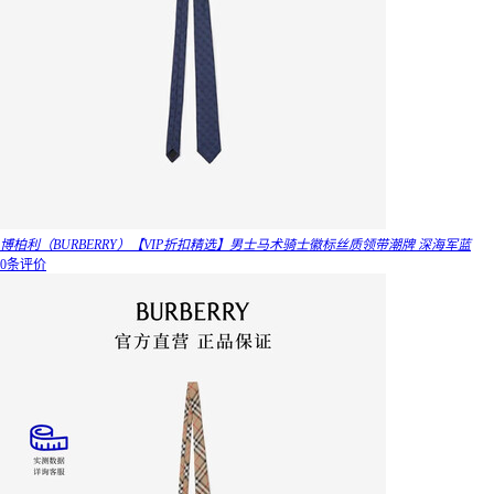
博柏利（BURBERRY）【VIP折扣精选】男士马术骑士徽标丝质领带潮牌 深海军蓝
0条评价