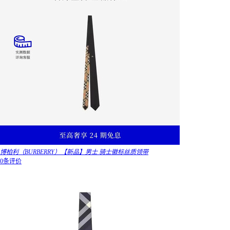
博柏利（BURBERRY）【新品】男士 骑士徽标丝质领带
0条评价