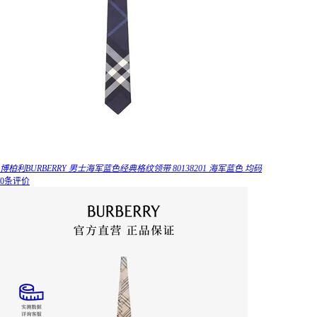
博柏利BURBERRY 男士海军蓝色经典格纹领带 80138201 海军蓝色 均码
0条评价