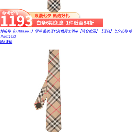
博柏利（BURBERRY）领带 格纹现代剪裁男士领带【清仓捡漏】【现货】七夕礼物 棕
色8011693
0条评价