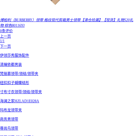
博柏利（BURBERRY）领带 格纹现代剪裁男士领带【清仓捡漏】【现货】礼物520礼
物 棕色8011693
0条评价
上一页
1/1
下一页
伊领莎秀服饰配件
清斓依都男装
梵俪慕领带/领结/领带夹
纽扣扣子蝴蝶结形
寸布寸衣领带/领结/领带夹
海澜之家HZLAD1E028A
玛布龙领带夹
商务男领带
尊尚鸟领带