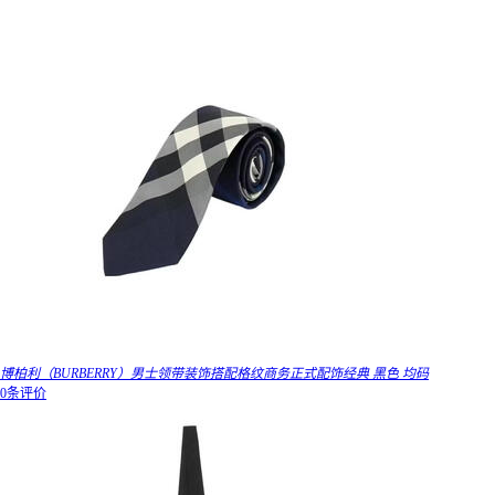
博柏利（BURBERRY）男士领带装饰搭配格纹商务正式配饰经典 黑色 均码
0条评价