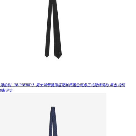
博柏利（BURBERRY）男士领带装饰搭配丝质黑色商务正式配饰简约 黑色 均码
0条评价