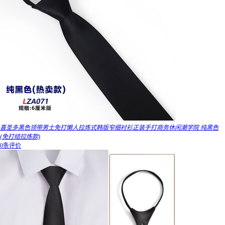
喜圣多黑色领带男士免打懒人拉炼式韩版窄细衬衫正装手打商务休闲潮学院 纯黑色
(免打结拉炼款)
0条评价