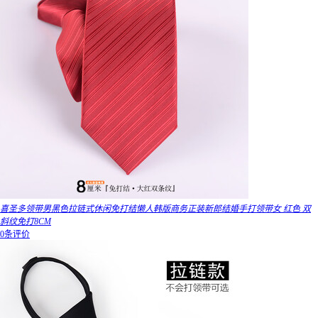
喜圣多领带男黑色拉链式休闲免打结懒人韩版商务正装新郎结婚手打领带女 红色 双
斜纹免打8CM
0条评价