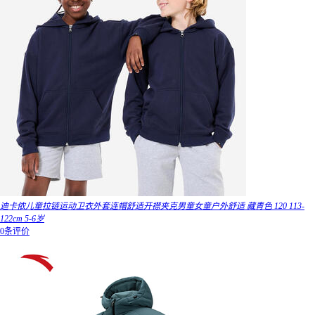
迪卡侬儿童拉链运动卫衣外套连帽舒适开襟夹克男童女童户外舒适 藏青色 120 113-
122cm 5-6岁
0条评价