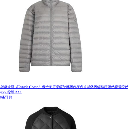
加拿大鹅（Canada Goose）男士夹克保暖拉链闭合灰色立领休闲运动轻薄外套简设计
grey 均码 |XXL
0条评价