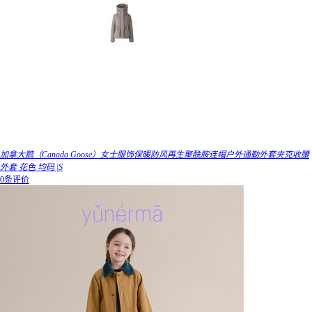
加拿大鹅（Canada Goose）女士服饰保暖防风再生聚酰胺连帽户外通勤外套夹克收腰
外套 花色 均码 |S
0条评价