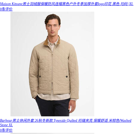
Maison Kitsune男士羽绒服保暖防风连帽黑色户外冬季加厚外套logo印花 黑色 均码 |XL
0条评价
Barbour男士休闲外套 26秋冬新款 Tyneside Quilted 绗缝夹克 保暖舒适 米棕色/Washed
Stone XL
0条评价