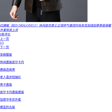
红蜻蜓（RED DRAGONFLY）休闲皮衣男士立领帅气潮流时尚夹克加绒加厚男装保暖
外套软皮上衣
0条评价
上一页
1/5
下一页
亚麻服装
休闲唐装皮尔卡丹
唐装连肩男
老人喜庆短袖衫
男子唐装
皮尔卡丹唐装唐装
加厚中年尼外套
便宜的古装