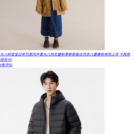
允儿妈宝宝日系巴恩风外套允儿妈女童秋季新款复古风衣儿童春秋夹克上衣 卡其色
现货 90
0条评价