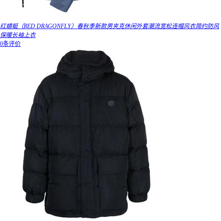
红蜻蜓（RED DRAGONFLY）春秋季新款男夹克休闲外套潮流宽松连帽风衣简约防风
保暖长袖上衣
0条评价