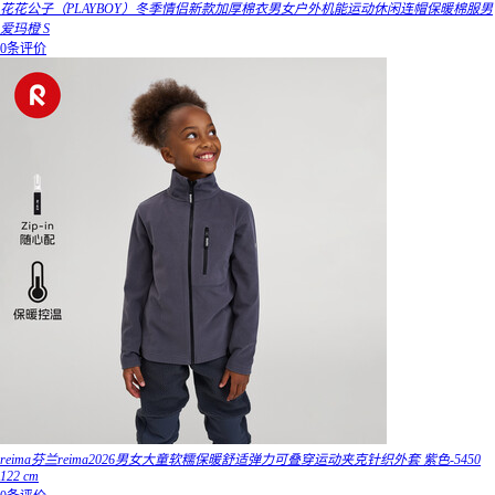
花花公子（PLAYBOY）冬季情侣新款加厚棉衣男女户外机能运动休闲连帽保暖棉服男
爱玛橙 S
0条评价
reima芬兰reima2026男女大童软糯保暖舒适弹力可叠穿运动夹克针织外套 紫色-5450
122 cm