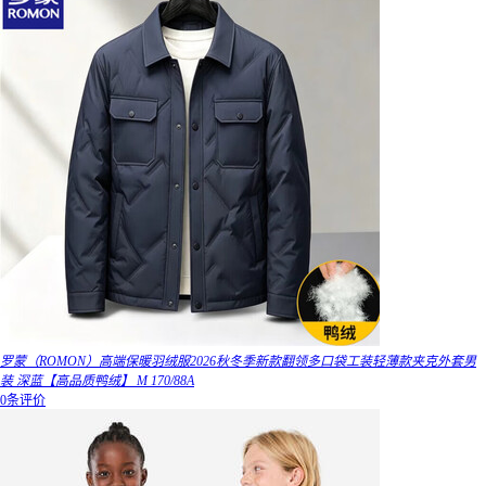
罗蒙（ROMON）高端保暖羽绒服2026秋冬季新款翻领多口袋工装轻薄款夹克外套男
装 深蓝【高品质鸭绒】 M 170/88A
0条评价