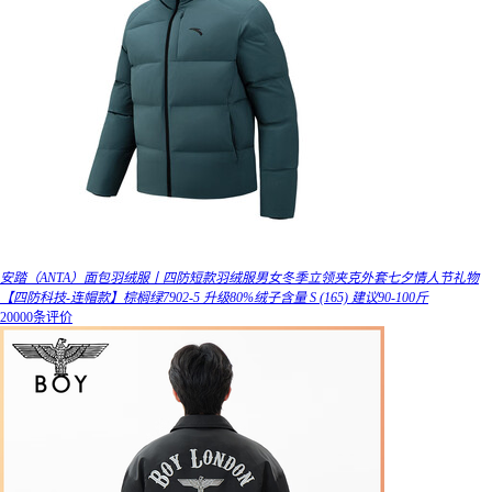
安踏（ANTA）面包羽绒服丨四防短款羽绒服男女冬季立领夹克外套七夕情人节礼物
【四防科技-连帽款】棕榈绿7902-5 升级80%绒子含量 S (165) 建议90-100斤
20000条评价