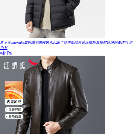
蕉下客Jiaoxiake白鸭绒羽绒服夹克2026年冬季新款男装连帽外套短款轻薄保暖透气 黑
色 M
0条评价