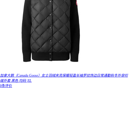
加拿大鹅（Canada Goose）女士羽绒夹克保暖轻盈长袖罗纹饰边日常通勤秋冬外穿绗
缝外套 黑色 均码 |XL
0条评价