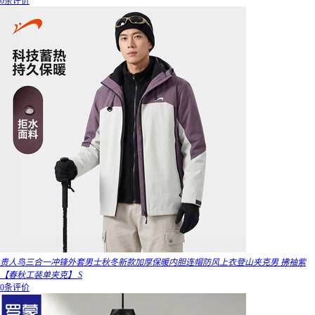
0条评价
贵人鸟三合一冲锋外套男士秋冬新款加厚保暖内胆连帽防风上衣登山夹克男 拂袖紫
【春秋工装单夹克】 S
0条评价