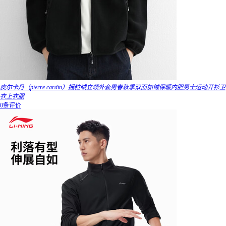
皮尔卡丹（pierre cardin）摇粒绒立领外套男春秋季双面加绒保暖内胆男士运动开衫卫
衣上衣服
0条评价