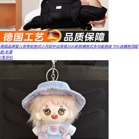
德国品牌婴儿背带前抱式小月龄外出简易2026新款横抱式多功能抱娃 70%选横抱顶配
款-朴黑
1条评价