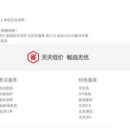
|
伊丝艾拉肩带
上购物体验！
IDC 现场技术支持
云托管服务
医疗云
政企云办公解决方案
服务器
省
天天低价，畅选无忧
售后服务
特色服务
售后政策
夺宝岛
价格保护
DIY装机
退款说明
延保服务
返修/退换货
京东E卡
取消订单
京东通信
京东JD+