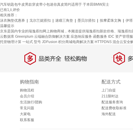
汽车钥匙包牛皮男款穿皮带小包迷你真皮简约适用于 于本田BMW宾士
已有
1
人评价
相关推荐：
泳衣胸垫优惠券
|
戈尔兰妮搭扣
|
迷瞳三角垫
|
墨贝尔搭扣
|
按摩柔珠文胸
|
伊塔
温馨提示
京东是国内专业的瑞逸搭扣网上购物商城，本频道提供瑞逸搭扣新款价格、瑞逸搭扣
云数据库 Greenplum
云端融合防御解决方案
应急响应服务
函数服务
IDC 资产管理
托管物理计算
一站式
型号
JDFusion
积分商城电商解决方案
HTTPDNS
混合云安全
多
快
品类齐全，轻松购物
多仓
购物指南
配送方式
购物流程
上门自提
会员介绍
211限时达
生活旅行/团购
配送服务查询
常见问题
配送费收取标准
大家电
海外配送
联系客服