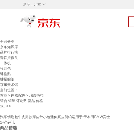
◇
送至：
北京
全部分类
京东知识库
品牌排行榜
普联摄像头
一体机
收纳包
键盘贴
键帽贴纸
京东美术馆
当前位置：
首页
>
内衣配件
> 瑞逸搭扣
综合
销量
评论数
新品
价格
1
/
1
<
>
汽车钥匙包牛皮男款穿皮带小包迷你真皮简约适用于 于本田BMW宾士
1+
条评论
商品精选