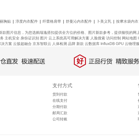
丽胸贴
|
淳度内衣配件
|
纤蕾格肩带
|
舒曼沁内衣配件
|
卜美义乳
|
按摩水袋内衣
新款图片信息，为您选购瑞逸搭扣提供全方位的价格、图片新款参考，提供愉悦的网
服务
主机安全
身份证识别
图片
云上系统高可用解决方案
人脸搜索
访问控制
网站地图
解决方案
云簇超融合
京东智联云
人体检测
品牌
新款
云数据库 InfluxDB
GPU 云物理
好
直发，极速配送
正品行货，精致服务
支付方式
货到付款
在线支付
分期付款
邮局汇款
公司转账