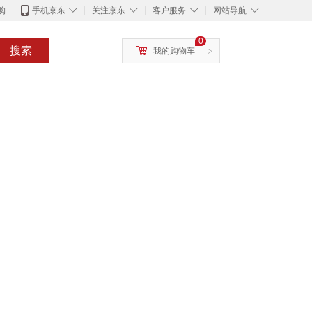
◇
◇
◇
◇
购
手机京东
关注京东
客户服务
网站导航
0
搜索
我的购物车
>