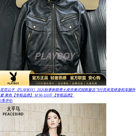
花花公子（PLAYBOY）2026秋季新款男士皮衣美式短款复古飞行员夹克修身机车服外
套 黑色【专柜品质】 M 90-110斤【专柜品质】
1条评价