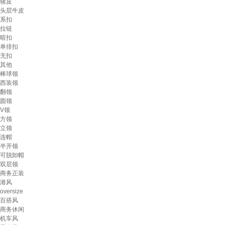
猪皮
头层牛皮
系扣
拉链
暗扣
单排扣
无扣
其他
棒球领
西装领
翻领
圆领
V领
方领
立领
连帽
半开领
可脱卸帽
双层领
商务正装
港风
oversize
百搭风
商务休闲
机车风