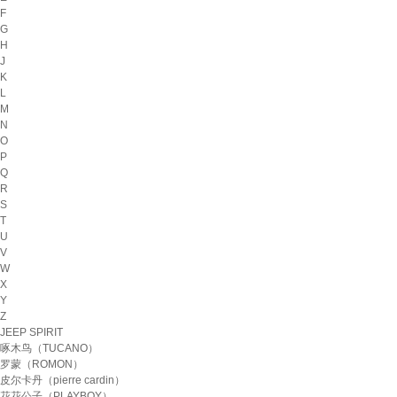
F
G
H
J
K
L
M
N
O
P
Q
R
S
T
U
V
W
X
Y
Z
JEEP SPIRIT
啄木鸟（TUCANO）
罗蒙（ROMON）
皮尔卡丹（pierre cardin）
花花公子（PLAYBOY）