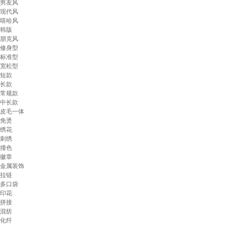
男友风
现代风
嘻哈风
韩版
朋克风
修身型
标准型
宽松型
短款
长款
常规款
中长款
皮毛一体
免烫
绣花
刺绣
撞色
徽章
金属装饰
拉链
多口袋
印花
拼接
混纺
化纤