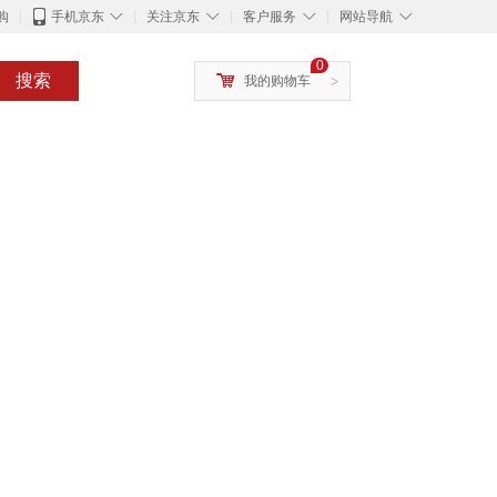
◇
◇
◇
◇
购
手机京东
关注京东
客户服务
网站导航
0
搜索
我的购物车
>