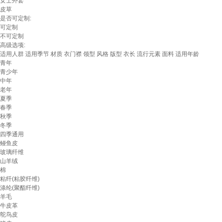
女士外套
皮草
是否可定制:
可定制
不可定制
高级选项:
适用人群
适用季节
材质
衣门襟
领型
风格
版型
衣长
流行元素
面料
适用年龄
青年
青少年
中年
老年
夏季
春季
秋季
冬季
四季通用
鳗鱼皮
玻璃纤维
山羊绒
棉
粘纤(粘胶纤维)
涤纶(聚酯纤维)
羊毛
牛皮革
鸵鸟皮