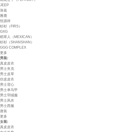
JEEP
洛兹
雅鹿
恒源祥
杉杉（FIRS）
GXG
稻草人（MEXICAN）
杉杉（SHANSHAN）
GGG COMPLEX
更多
男装:
真皮皮衣
男士夹克
男士皮草
仿皮皮衣
男士背心
男士单马甲
男士羽绒服
男士风衣
男士西服
唐装
更多
女装:
真皮皮衣