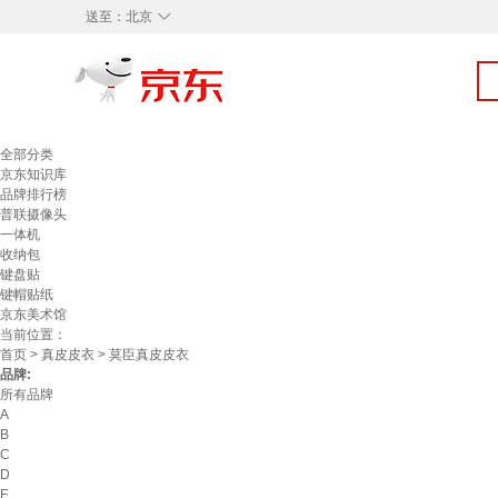
◇
送至：
北京
全部分类
京东知识库
品牌排行榜
普联摄像头
一体机
收纳包
键盘贴
键帽贴纸
京东美术馆
当前位置：
首页
>
真皮皮衣
> 莫臣真皮皮衣
品牌:
所有品牌
A
B
C
D
E