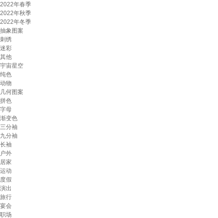
2022年春季
2022年秋季
2022年冬季
抽象图案
刺绣
迷彩
其他
宇宙星空
纯色
动物
几何图案
拼色
字母
渐变色
三分袖
九分袖
长袖
户外
居家
运动
度假
演出
旅行
宴会
职场