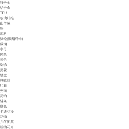
锌合金
铝合金
TPU
玻璃纤维
山羊绒
铁
塑料
涤纶(聚酯纤维)
碳钢
字母
纯色
撞色
刺绣
提花
镂空
蝴蝶结
印花
光面
简约
链条
拼色
卡通动漫
动物
几何图案
植物花卉