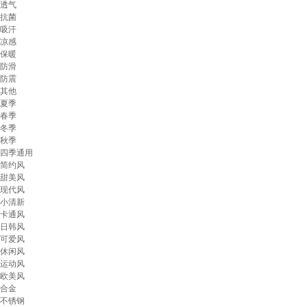
透气
抗菌
吸汗
凉感
保暖
防滑
防震
其他
夏季
春季
冬季
秋季
四季通用
简约风
甜美风
现代风
小清新
卡通风
日韩风
可爱风
休闲风
运动风
欧美风
合金
不锈钢