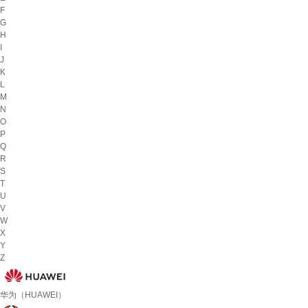
F
G
H
I
J
K
L
M
N
O
P
Q
R
S
T
U
V
W
X
Y
Z
华为（HUAWEI）