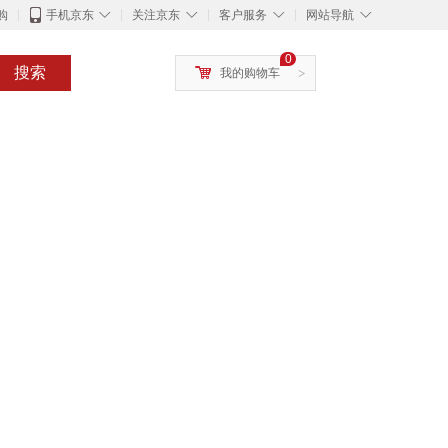
◇
◇
◇
◇
购
手机京东
关注京东
客户服务
网站导航
0
搜索
我的购物车
>