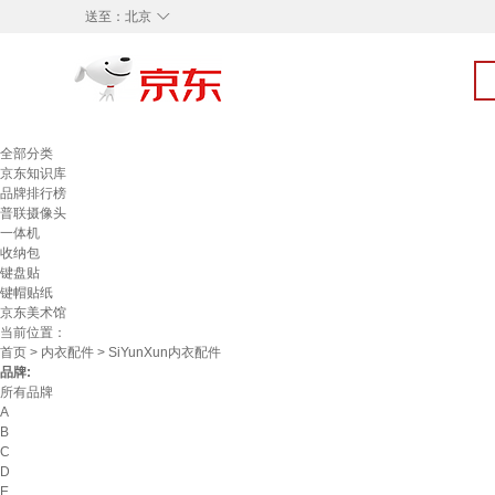
◇
送至：
北京
全部分类
京东知识库
品牌排行榜
普联摄像头
一体机
收纳包
键盘贴
键帽贴纸
京东美术馆
当前位置：
首页
>
内衣配件
> SiYunXun内衣配件
品牌:
所有品牌
A
B
C
D
E