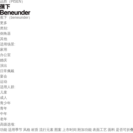
品胜（PISEN）
蕉下（beneunder）
更多
类别:
倒角器
其他
适用场景:
家用
办公室
婚庆
演出
日常佩戴
宴会
运动
适用人群:
儿童
成人
青少年
青年
中年
老年
高级选项:
功能
适用季节
风格
材质
流行元素
图案
上市时间
附加功能
表面工艺
面料
是否可折