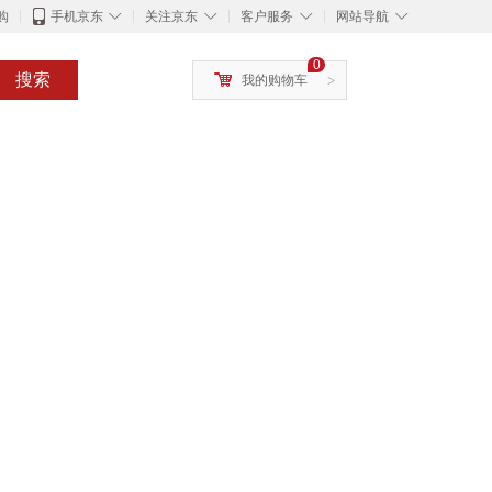
◇
◇
◇
◇
购
手机京东
关注京东
客户服务
网站导航
0
搜索
我的购物车
>