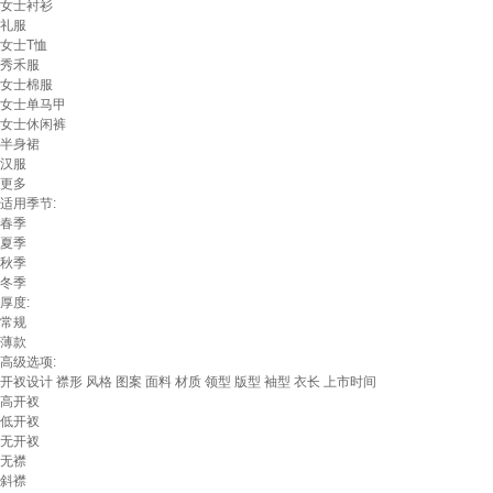
女士衬衫
礼服
女士T恤
秀禾服
女士棉服
女士单马甲
女士休闲裤
半身裙
汉服
更多
适用季节:
春季
夏季
秋季
冬季
厚度:
常规
薄款
高级选项:
开衩设计
襟形
风格
图案
面料
材质
领型
版型
袖型
衣长
上市时间
高开衩
低开衩
无开衩
无襟
斜襟