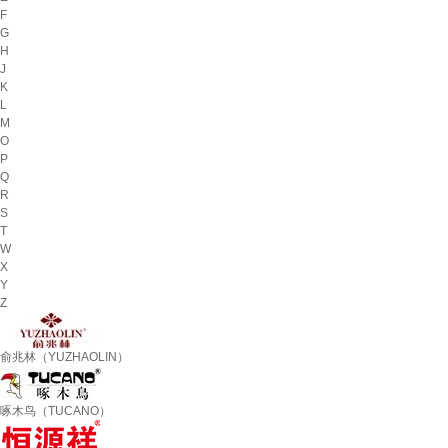
F
G
H
J
K
L
M
O
P
Q
R
S
T
W
X
Y
Z
俞兆林（YUZHAOLIN）
啄木鸟（TUCANO）