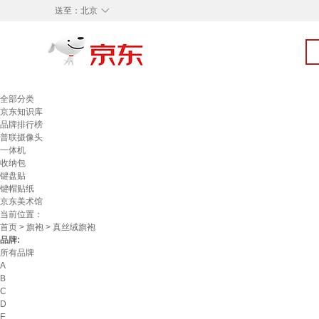
◇
送至：
北京
全部分类
京东知识库
品牌排行榜
普联摄像头
一体机
收纳包
键盘贴
键帽贴纸
京东美术馆
当前位置：
首页
>
旗袍
> 真丝绒旗袍
品牌:
所有品牌
A
B
C
D
E