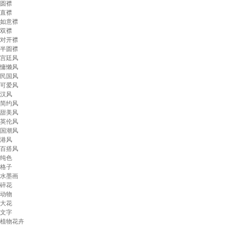
圆襟
直襟
如意襟
双襟
对开襟
半圆襟
宫廷风
慵懒风
民国风
可爱风
汉风
简约风
甜美风
英伦风
国潮风
港风
百搭风
纯色
格子
水墨画
碎花
动物
大花
文字
植物花卉