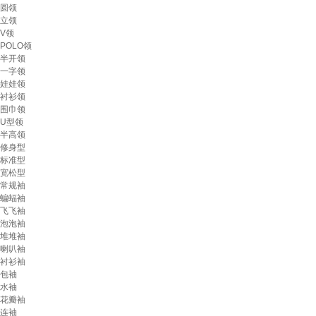
圆领
立领
V领
POLO领
半开领
一字领
娃娃领
衬衫领
围巾领
U型领
半高领
修身型
标准型
宽松型
常规袖
蝙蝠袖
飞飞袖
泡泡袖
堆堆袖
喇叭袖
衬衫袖
包袖
水袖
花瓣袖
连袖