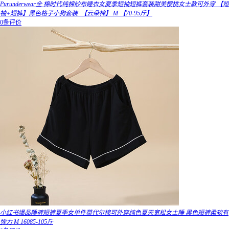
Purunderwear全 棉时代纯棉纱布睡衣女夏季短袖短裤套装甜美樱桃女士款可外穿 【短
袖+短裤】黑色格子小狗套装_【云朵棉】 M 【70-95斤】
0条评价
小红书爆品睡裤短裤夏季女单件莫代尔棉可外穿纯色夏天宽松女士睡 黑色短裤柔软有
弹力 M 16085-105斤