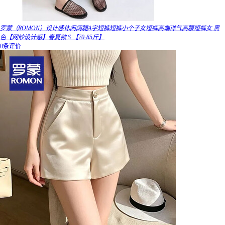
罗蒙（ROMON）设计感休闲阔腿A字短裤短裤小个子女短裤高端洋气高腰短裤女 黑
色【网纱设计感】春夏款 S 【70-85斤】
0条评价