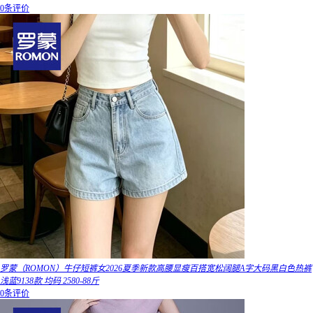
0条评价
罗蒙（ROMON）牛仔短裤女2026夏季新款高腰显瘦百搭宽松阔腿A字大码黑白色热裤
浅蓝9138款 均码 2580-88斤
0条评价