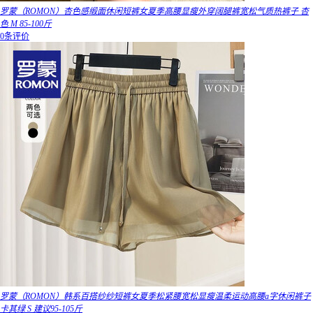
罗蒙（ROMON）杏色感缎面休闲短裤女夏季高腰显瘦外穿阔腿裤宽松气质热裤子 杏
色 M 85-100斤
0条评价
罗蒙（ROMON）韩系百搭纱纱短裤女夏季松紧腰宽松显瘦温柔运动高腰a字休闲裤子
卡其绿 S 建议95-105斤