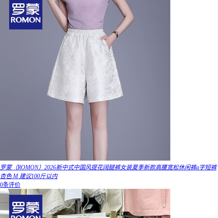
罗蒙（ROMON）2026新中式中国风提花阔腿裤女装夏季新款高腰宽松休闲裤a字短裤
杏色 M 建议100斤以内
0条评价