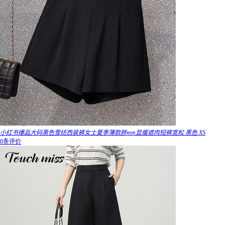
小红书爆品大码黑色雪纺西装裤女士夏季薄款胖mm显瘦遮肉短裤宽松 黑色 XS
0条评价