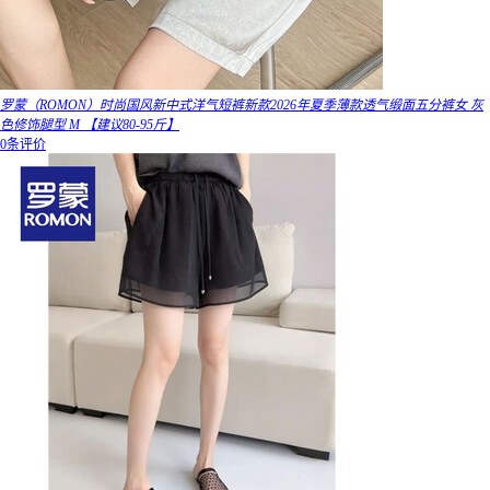
罗蒙（ROMON）时尚国风新中式洋气短裤新款2026年夏季薄款透气缎面五分裤女 灰
色修饰腿型 M 【建议80-95斤】
0条评价