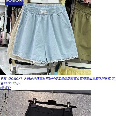
罗蒙（ROMON）大码设计感蕾丝花边拼接工装阔腿短裤女直筒宽松显瘦休闲热裤 蓝
色 XL 90-125斤
0条评价