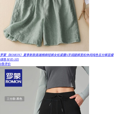
罗蒙（ROMON）夏季新款高端棉麻短裤女松紧腰A字阔腿裤宽松休闲纯色五分裤显瘦
绿色 M 85-105
0条评价