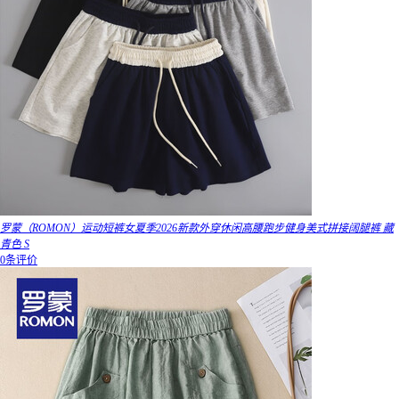
罗蒙（ROMON）运动短裤女夏季2026新款外穿休闲高腰跑步健身美式拼接阔腿裤 藏
青色 S
0条评价