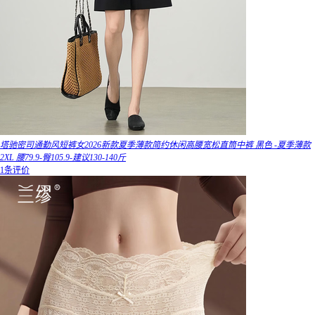
塔驰密司通勤风短裤女2026新款夏季薄款简约休闲高腰宽松直筒中裤 黑色 -夏季薄款
2XL 腰79.9-臀105.9-建议130-140斤
1条评价