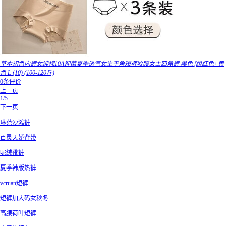
草本初色内裤女纯棉10A抑菌夏季透气女生平角短裤收腰女士四角裤 黑色 f组红色+黄
色 L (10) (100-120斤)
0条评价
上一页
1/5
下一页
琳范沙滩裤
百灵天娇背带
呢绒靴裤
夏季韩版热裤
vcruan短裤
短裤加大码女秋冬
高腰荷叶短裤