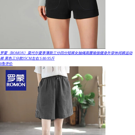
罗蒙（ROMON）莫代尔夏季薄款三分四分短裤女抽绳高腰瑜伽健身外穿休闲裤运动
裤 黑色三分款35CM左右 S 80-95斤
0条评价