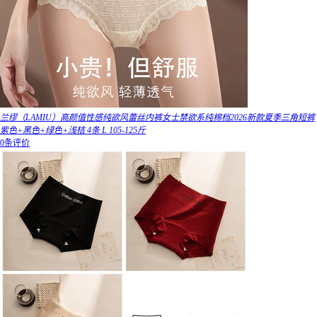
兰缪（LAMIU）高颜值性感纯欲风蕾丝内裤女士禁欲系纯棉档2026新款夏季三角短裤
紫色+黑色+绿色+浅桔 4条 L 105-125斤
0条评价