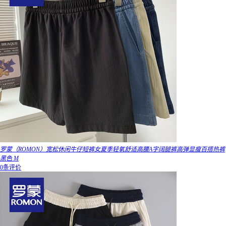
罗蒙（ROMON）宽松休闲牛仔短裤女夏季轻氧舒适高腰A字阔腿裤高弹显瘦百搭热裤
黑色 M
0条评价