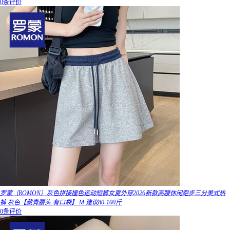
0条评价
罗蒙（ROMON）灰色拼接撞色运动短裤女夏外穿2026新款高腰休闲跑步三分美式热
裤 灰色【藏青腰头-有口袋】 M 建议80-100斤
0条评价