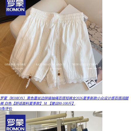
罗蒙（ROMON）黑色蕾丝边拼接抽绳百搭短裤女2026夏季新款小众设计感百搭阔腿
裤 白色【舒适面料夏季款】 M 【建议80-100斤】
0条评价