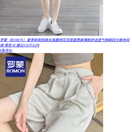
罗蒙（ROMON）夏季新款短裤女高腰绣花百搭直筒裤薄款舒适透气棉麻四分裤休闲
裤 黑色 M 建议110斤以内
0条评价